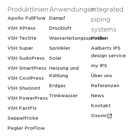
Produktlinien
Anwendungen
integrated
Apollo FullFlow
Dampf
piping
VSH XPress
Druckluft
systems
VSH Tectite
Wasserleitungssprinkler
Medien
VSH Super
Sprinkler
Aalberts IPS
design service
VSH SudoPress
Solar
my IPS
VSH SmartPress
Heizung und
Kühlung
Über uns
VSH CoolPress
Erdgas
Referenzen
VSH Shurjoint
Trinkwasser
News
VSH PowerPress
Kontakt
VSH FastFix
Oxomi
Seppelfricke
Pegler ProFlow