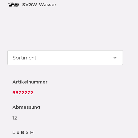
SVGW Wasser
Artikelnummer
6672272
Abmessung
12
L x B x H