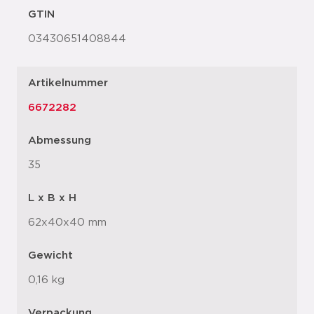
GTIN
03430651408844
Artikelnummer
6672282
Abmessung
35
L x B x H
62x40x40 mm
Gewicht
0,16 kg
Verpackung