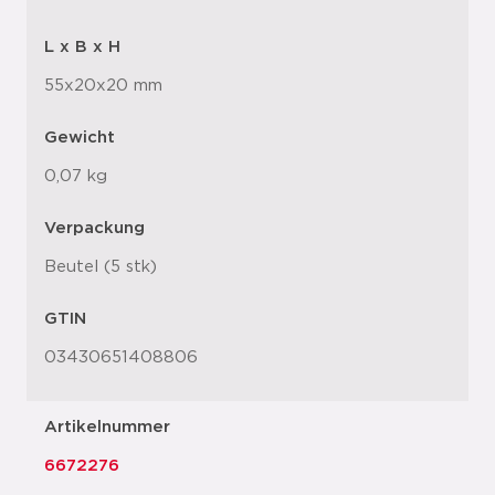
L x B x H
55x20x20 mm
Gewicht
0,07 kg
Verpackung
Beutel (5 stk)
GTIN
03430651408806
Artikelnummer
6672276