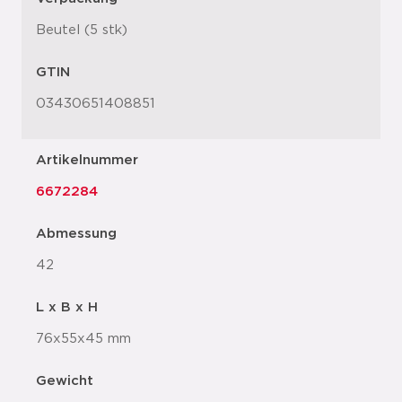
Beutel (5 stk)
GTIN
03430651408851
Artikelnummer
6672284
Abmessung
42
L x B x H
76x55x45 mm
Gewicht