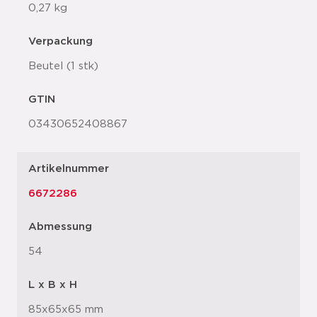
0,27 kg
Verpackung
Beutel (1 stk)
GTIN
03430652408867
Artikelnummer
6672286
Abmessung
54
L x B x H
85x65x65 mm