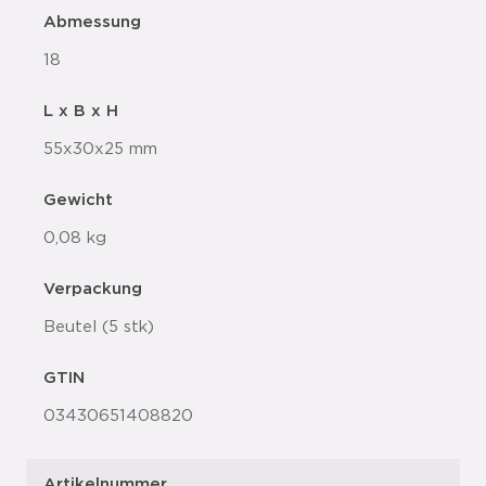
Abmessung
18
L x B x H
55x30x25 mm
Gewicht
0,08 kg
Verpackung
Beutel (5 stk)
GTIN
03430651408820
Artikelnummer