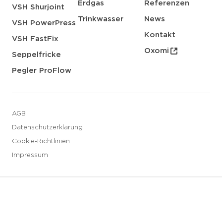
Erdgas
Referenzen
VSH Shurjoint
Trinkwasser
News
VSH PowerPress
Kontakt
VSH FastFix
Oxomi
Seppelfricke
Pegler ProFlow
AGB
Datenschutzerklarung
Cookie-Richtlinien
Impressum
3 downloads geselecteerd
Speichern