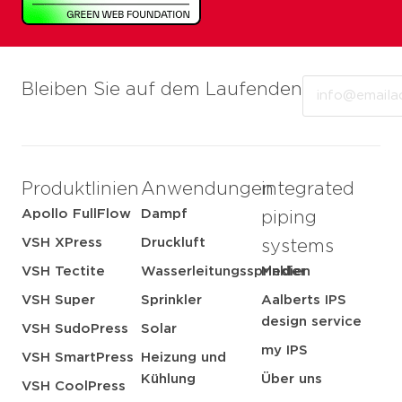
Email
Bleiben Sie auf dem Laufenden
Produktlinien
Anwendungen
integrated
Apollo FullFlow
Dampf
piping
VSH XPress
Druckluft
systems
VSH Tectite
Wasserleitungssprinkler
Medien
VSH Super
Sprinkler
Aalberts IPS
design service
VSH SudoPress
Solar
my IPS
VSH SmartPress
Heizung und
Kühlung
Über uns
VSH CoolPress