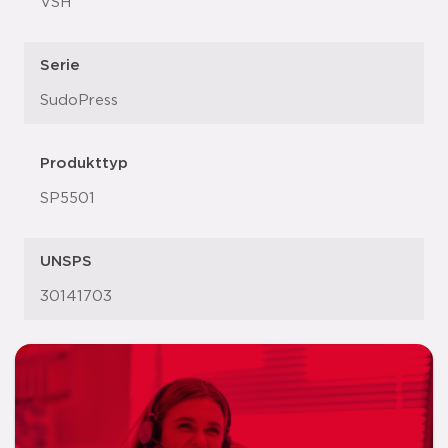
VSH
Serie
SudoPress
Produkttyp
SP5501
UNSPS
30141703