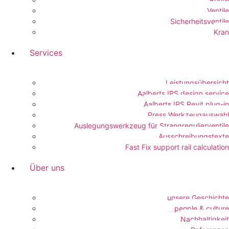
Ventile
Sicherheitsventile
Kran
Services
Leistungsübersicht
Aalberts IPS design service
Aalberts IPS Revit plug-in
Press Werkzeugauswahl
Auslegungswerkzeug für Strangregulierventile
Ausschreibungstexte
Fast Fix support rail calculation
Über uns
unsere Geschichte
people & culture
Nachhaltigkeit