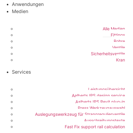
Anwendungen
Medien
Alle Medien
Fittings
Rohre
Ventile
Sicherheitsventile
Kran
Services
Leistungsübersicht
Aalberts IPS design service
Aalberts IPS Revit plug-in
Press Werkzeugauswahl
Auslegungswerkzeug für Strangregulierventile
Ausschreibungstexte
Fast Fix support rail calculation