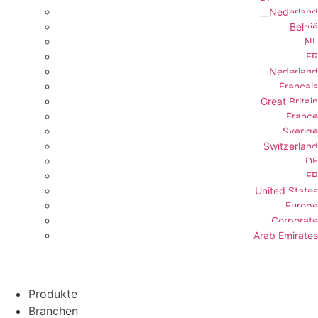
Nederland
België
NL
FR
Nederland
Français
Great Britain
France
Sverige
Switzerland
DE
FR
United States
Europe
Corporate
Arab Emirates
Produkte
Branchen