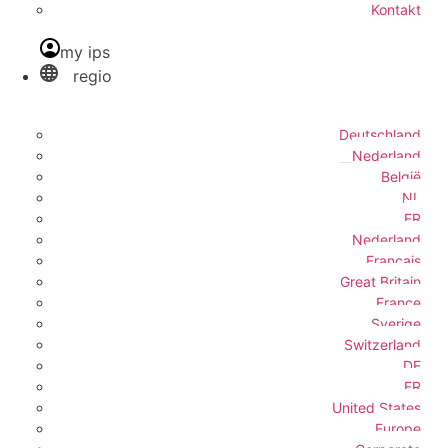
Kontakt
my ips
regio
Deutschland
Nederland
België
NL
FR
Nederland
Français
Great Britain
France
Sverige
Switzerland
DE
FR
United States
Europe