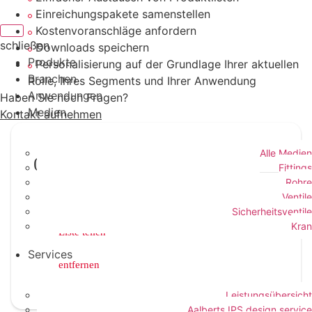
Einreichungspakete samenstellen
Kostenvoranschläge anfordern
schließen
Downloads speichern
Produkte
Personalisierung auf der Grundlage Ihrer aktuellen
Branchen
Rolle, Ihres Segments und Ihrer Anwendung
Anwendungen
Haben Sie noch Fragen?
Medien
Kontakt aufnehmen
Alle Medien
0
Produkte
Fittings
Rohre
Ventile
Unterlagensammlung erstellen
Sicherheitsventile
Kran
Liste teilen
Services
entfernen
Leistungsübersicht
Aalberts IPS design service