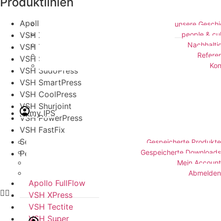
Produktlinien
Apollo FullFlow
unsere Geschi
VSH XPress
people & cu
Nachhaltig
VSH Tectite
Refere
VSH Super
Kon
VSH SudoPress
VSH SmartPress
VSH CoolPress
VSH Shurjoint
my IPS
VSH PowerPress
VSH FastFix
Seppelfricke
Gespeicherte Produkte
Gespeicherte Downloads
Pegler ProFlow
Mein Account
Abmelden
Apollo FullFlow
VSH XPress
VSH Tectite
VSH Super