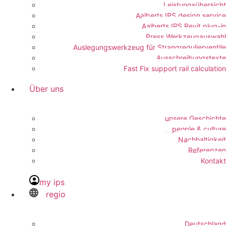
Leistungsübersicht
Aalberts IPS design service
Aalberts IPS Revit plug-in
Press Werkzeugauswahl
Auslegungswerkzeug für Strangregulierventile
Ausschreibungstexte
Fast Fix support rail calculation
Über uns
unsere Geschichte
people & culture
Nachhaltigkeit
Referenzen
Kontakt
my ips
regio
Deutschland