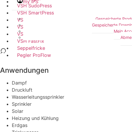
my IPS
VSH SudoPress
VSH SmartPress
Gespeicherte Prod
VSH CoolPress
Gespeicherte Downl
VSH Shurjoint
Mein Acc
VSH PowerPress
Abme
VSH FastFix
Seppelfricke
Pegler ProFlow
Anwendungen
Dampf
Druckluft
Wasserleitungssprinkler
Sprinkler
Solar
Heizung und Kühlung
Erdgas