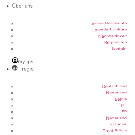
Über uns
unsere Geschichte
people & culture
Nachhaltigkeit
Referenzen
Kontakt
my ips
regio
Deutschland
Nederland
België
NL
FR
Nederland
Français
Great Britain