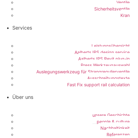
Ventile
Sicherheitsventile
Kran
Services
Leistungsübersicht
Aalberts IPS design service
Aalberts IPS Revit plug-in
Press Werkzeugauswahl
Auslegungswerkzeug für Strangregulierventile
Ausschreibungstexte
Fast Fix support rail calculation
Über uns
unsere Geschichte
people & culture
Nachhaltigkeit
Referenzen