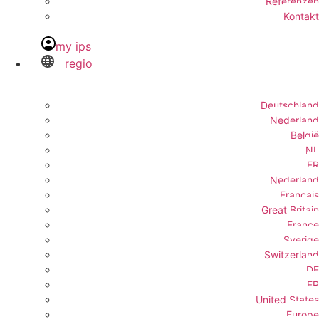
Referenzen
Kontakt
my ips
regio
Deutschland
Nederland
België
NL
FR
Nederland
Français
Great Britain
France
Sverige
Switzerland
DE
FR
United States
Europe