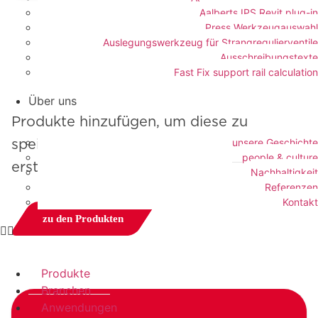
Aalberts IPS Revit plug-in
Press Werkzeugauswahl
Auslegungswerkzeug für Strangregulierventile
Ausschreibungstexte
Fast Fix support rail calculation
Über uns
Produkte hinzufügen, um diese zu
unsere Geschichte
speichern, Unterlagensammlungen
people & culture
erstellen und vieles mehr
Nachhaltigkeit
Referenzen
Kontakt
zu den Produkten
Produkte
Branchen
Anwendungen