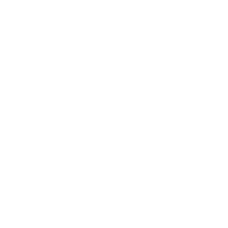
hre an Wänden, Decken oder Böden montieren möchten,