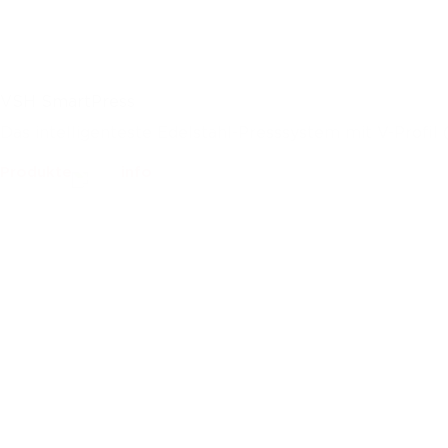
VSH SmartPress
Das intelligenteste Edelstahl-Presssystem mit V-Profi
Produkte
info