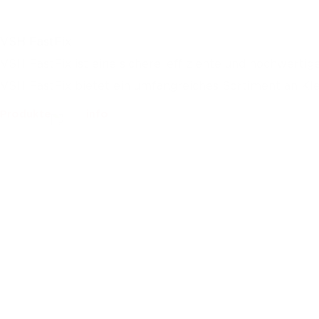
VSH FastFix
VSH FastFix ist eine sichere, effiziente und hochwert
VSH FastFix bietet ein umfangreiches Sortiment an Kl
Produkte
info