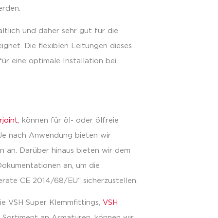
erden.
ältlich und daher sehr gut für die
ignet. Die flexiblen Leitungen dieses
ür eine optimale Installation bei
joint
, können für öl- oder ölfreie
Je nach Anwendung bieten wir
n an. Darüber hinaus bieten wir dem
 Dokumentationen an, um die
eräte CE 2014/68/EU“ sicherzustellen.
ie VSH Super Klemmfittings,
VSH
n Sortiment an Armaturen, können wir