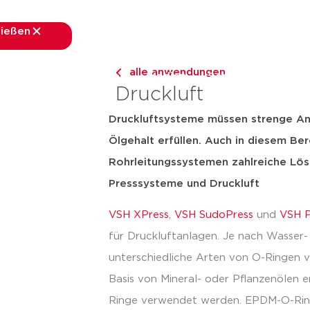
ließen
schließen
alle anwendungen
nchen
Anwendungen
Medien
Services
Über 
Druckluft
Druckluftsysteme müssen strenge An
Ölgehalt erfüllen. Auch in diesem Ber
Rohrleitungssystemen zahlreiche Lö
Presssysteme und Druckluft
VSH XPress
,
VSH SudoPress
und
VSH 
für Druckluftanlagen. Je nach Wasser-
unterschiedliche Arten von O-Ringen v
Basis von Mineral- oder Pflanzenölen
Ringe verwendet werden. EPDM-O-Ring