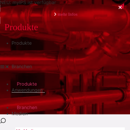
NEU: myIPS ist verfügbar
mehr Infos
Produkte
Produkte
schließen
Branchen
Produkte
Anwendungen
Branchen
Medien