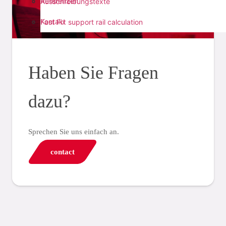
Referenzen
Ausschreibungstexte
Kontakt
Fast Fix support rail calculation
Haben Sie Fragen
dazu?
Sprechen Sie uns einfach an.
contact