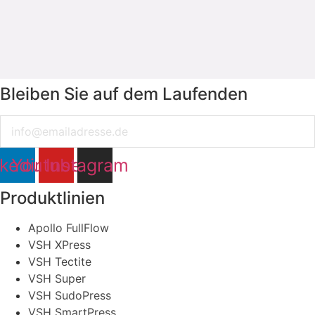
Bleiben Sie auf dem Laufenden
Email
nkedin
Youtube
Instagram
Produktlinien
Apollo FullFlow
VSH XPress
VSH Tectite
VSH Super
VSH SudoPress
VSH SmartPress