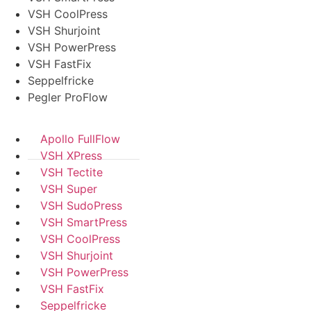
VSH CoolPress
VSH Shurjoint
VSH PowerPress
VSH FastFix
Seppelfricke
Pegler ProFlow
Apollo FullFlow
VSH XPress
VSH Tectite
VSH Super
VSH SudoPress
VSH SmartPress
VSH CoolPress
VSH Shurjoint
VSH PowerPress
VSH FastFix
Seppelfricke