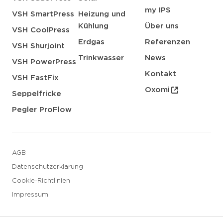
my IPS
VSH SmartPress
Heizung und
Kühlung
Über uns
VSH CoolPress
Erdgas
Referenzen
VSH Shurjoint
Trinkwasser
News
VSH PowerPress
Kontakt
VSH FastFix
Oxomi
Seppelfricke
Pegler ProFlow
AGB
Datenschutzerklarung
Cookie-Richtlinien
Impressum