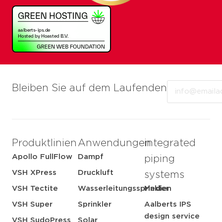
Email
Bleiben Sie auf dem Laufenden
Produktlinien
Anwendungen
integrated
Apollo FullFlow
Dampf
piping
VSH XPress
Druckluft
systems
VSH Tectite
Wasserleitungssprinkler
Medien
VSH Super
Sprinkler
Aalberts IPS
design service
VSH SudoPress
Solar