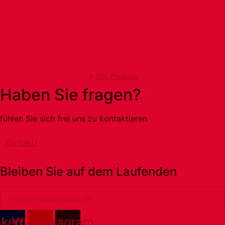
Das komplette Rohrleitungssystem mit M-Profil-Pressfittings,
Ventilen, Rohren und Presswerkzeugen.
Produkte
info
Alle Produkte
Haben Sie fragen?
fühlen Sie sich frei uns zu kontaktieren
Kontakt/
Bleiben Sie auf dem Laufenden
Email
nkedin
Youtube
Instagram