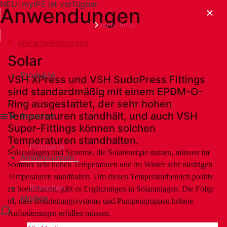
NEU: myIPS ist verfügbar
Anwendungen
mehr Infos
alle anwendungen
Solar
Produkte
VSH XPress und VSH SudoPress Fittings
schließen
sind standardmäßig mit einem EPDM-O-
Ring ausgestattet, der sehr hohen
Temperaturen standhält, und auch VSH
Branchen
Super-Fittings können solchen
Temperaturen standhalten.
Produkte
Solaranlagen und Systeme, die Solarenergie nutzen, müssen im
Anwendungen
Sommer sehr hohen Temperaturen und im Winter sehr niedrigen
Temperaturen standhalten. Um diesen Temperaturbereich positiv
Branchen
zu beeinflussen, gibt es Ergänzungen in Solaranlagen. Die Folge
Medien
ist, dass Rohrleitungssysteme und Pumpengruppen höhere
Anforderungen erfüllen müssen.