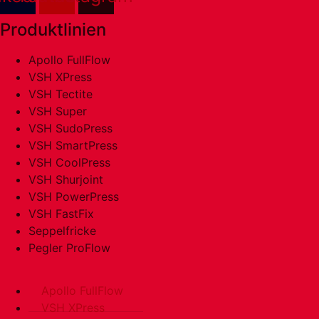
Produktlinien
Apollo FullFlow
VSH XPress
VSH Tectite
VSH Super
VSH SudoPress
VSH SmartPress
VSH CoolPress
VSH Shurjoint
VSH PowerPress
VSH FastFix
Seppelfricke
Pegler ProFlow
Apollo FullFlow
VSH XPress