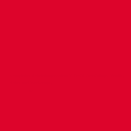
VSH SudoPress
Komplettes Rohrleitungssystem V-Profil-Pressfittings, Ventile,
Rohre und Werkzeuge.
Produkte
info