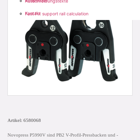
Referenzen
Ausschreibungstexte
Kontakt
Fast Fix support rail calculation
Artikel: 6580068
Novopress P5990V sind PB2 V-Profil-Pressbacken und -