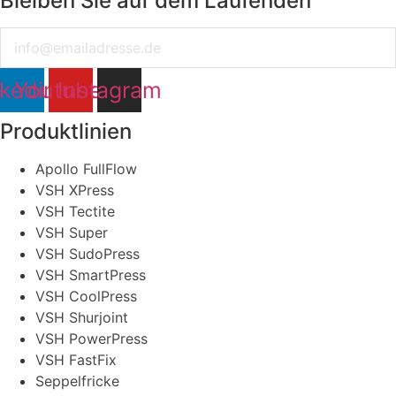
Bleiben Sie auf dem Laufenden
Email
nkedin
Youtube
Instagram
Produktlinien
Apollo FullFlow
VSH XPress
VSH Tectite
VSH Super
VSH SudoPress
VSH SmartPress
VSH CoolPress
VSH Shurjoint
VSH PowerPress
VSH FastFix
Seppelfricke