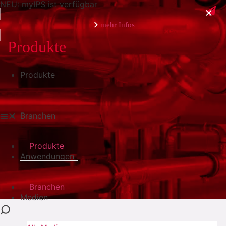
NEU: myIPS ist verfügbar
mehr Infos
Produkte
Produkte
schließen
Branchen
Produkte
Anwendungen
Branchen
Medien