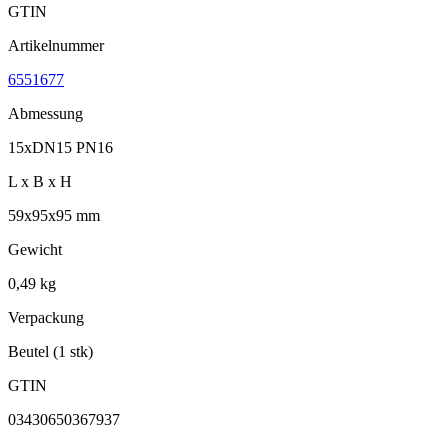
GTIN
Artikelnummer
6551677
Abmessung
15xDN15 PN16
L x B x H
59x95x95 mm
Gewicht
0,49 kg
Verpackung
Beutel (1 stk)
GTIN
03430650367937