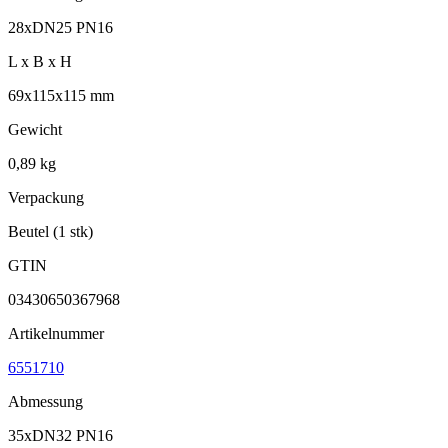
28xDN25 PN16
L x B x H
69x115x115 mm
Gewicht
0,89 kg
Verpackung
Beutel (1 stk)
GTIN
03430650367968
Artikelnummer
6551710
Abmessung
35xDN32 PN16