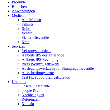
Produkte
Branchen
Anwendungen
Medien
Alle Medien
Fittings
Rohre
Ventile
Sicherheitsventile
Kran
Services
Leistungsübersicht
Aalberts IPS design service
Aalberts IPS Revit plug-in
Press Werkzeugauswahl
Auslegungswerkzeug für Strangregulierventile
Ausschreibungstexte
Fast Fix support rail calculation
Über uns
unsere Geschichte
people & culture
Nachhaltigkeit
Referenzen
Kontakt