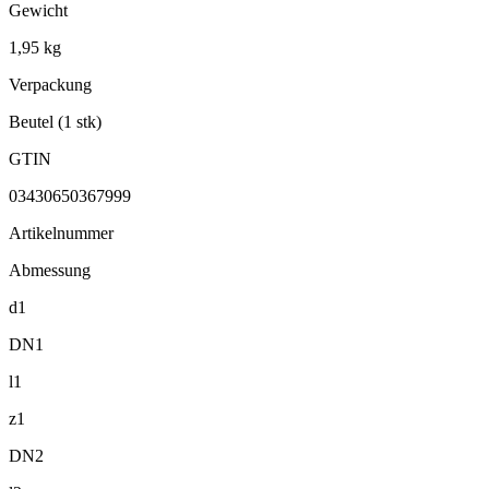
Gewicht
1,95 kg
Verpackung
Beutel (1 stk)
GTIN
03430650367999
Artikelnummer
Abmessung
d1
DN1
l1
z1
DN2