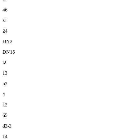
46
z1
24
DN2
DN15
l2
13
n2
4
k2
65
d2-2
14