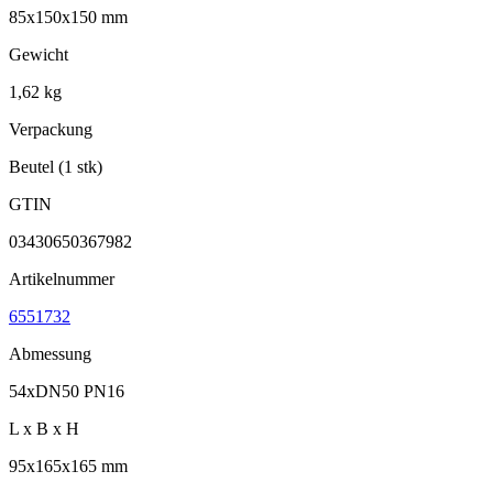
85x150x150 mm
Gewicht
1,62 kg
Verpackung
Beutel (1 stk)
GTIN
03430650367982
Artikelnummer
6551732
Abmessung
54xDN50 PN16
L x B x H
95x165x165 mm