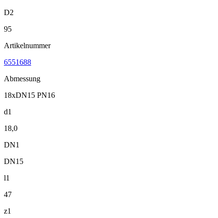
D2
95
Artikelnummer
6551688
Abmessung
18xDN15 PN16
d1
18,0
DN1
DN15
l1
47
z1