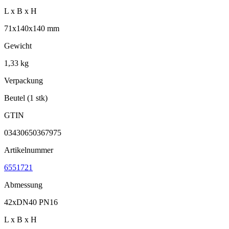
L x B x H
71x140x140 mm
Gewicht
1,33 kg
Verpackung
Beutel (1 stk)
GTIN
03430650367975
Artikelnummer
6551721
Abmessung
42xDN40 PN16
L x B x H