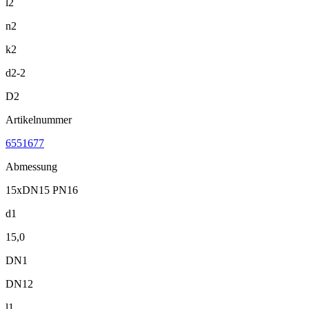
l2
n2
k2
d2-2
D2
Artikelnummer
6551677
Abmessung
15xDN15 PN16
d1
15,0
DN1
DN12
l1