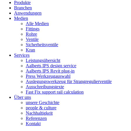
Produkte
Branchen
Anwendungen
Medien
Alle Medien
Fittings
Rohre
Ventile
Sicherheitsventile
Kran
Services
Leistungsübersicht
Aalberts IPS design service
Aalberts IPS Revit plug-in
Press Werkzeugauswahl
Auslegungswerkzeug für Strangregulierventile
Ausschreibungstexte
Fast Fix support rail calculation
Über uns
unsere Geschichte
people & culture
Nachhaltigkeit
Referenzen
Kontakt