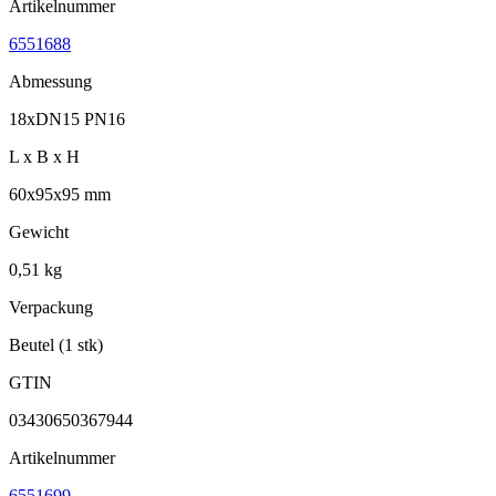
Artikelnummer
6551688
Abmessung
18xDN15 PN16
L x B x H
60x95x95 mm
Gewicht
0,51 kg
Verpackung
Beutel (1 stk)
GTIN
03430650367944
Artikelnummer
6551699