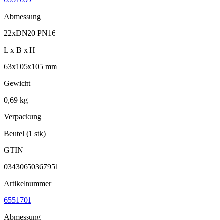
Abmessung
22xDN20 PN16
L x B x H
63x105x105 mm
Gewicht
0,69 kg
Verpackung
Beutel (1 stk)
GTIN
03430650367951
Artikelnummer
6551701
Abmessung