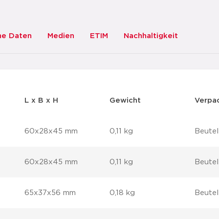
he Daten
Medien
ETIM
Nachhaltigkeit
L x B x H
Gewicht
Verpa
60x28x45 mm
0,11 kg
Beutel
60x28x45 mm
0,11 kg
Beutel
65x37x56 mm
0,18 kg
Beutel