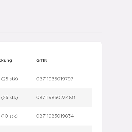
ckung
GTIN
 (25 stk)
08711985019797
 (25 stk)
08711985023480
 (10 stk)
08711985019834