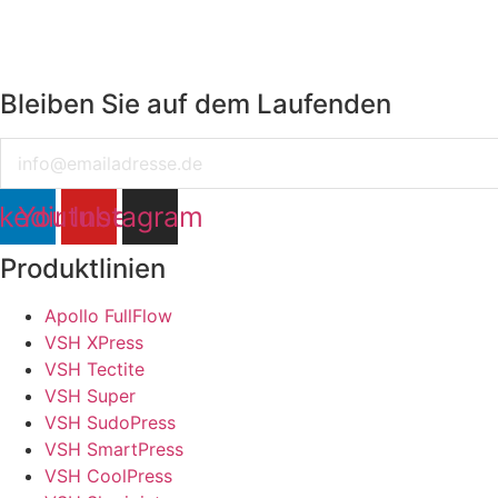
Bleiben Sie auf dem Laufenden
Email
nkedin
Youtube
Instagram
Produktlinien
Apollo FullFlow
VSH XPress
VSH Tectite
VSH Super
VSH SudoPress
VSH SmartPress
VSH CoolPress