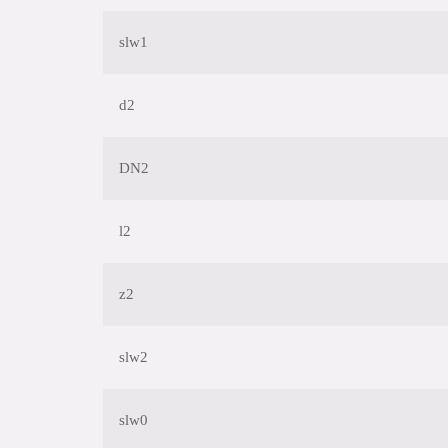
slw1
d2
DN2
l2
z2
slw2
slw0