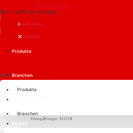
Produkte
NEU: myIPS ist verfügbar
mehr Infos
schließen
Produkte
Branchen
Produkte
Anwendungen
Branchen
Fittings
Gruppe: S1251
Medien