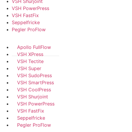
VSH Shurjoint
VSH PowerPress
VSH FastFix
Seppelfricke
Pegler ProFlow
Apollo FullFlow
VSH XPress
VSH Tectite
VSH Super
VSH SudoPress
VSH SmartPress
VSH CoolPress
VSH Shurjoint
VSH PowerPress
VSH FastFix
Seppelfricke
Pegler ProFlow