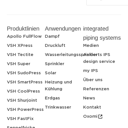
Produktlinien
Anwendungen
integrated
Apollo FullFlow
Dampf
piping systems
VSH XPress
Druckluft
Medien
VSH Tectite
Wasserleitungssprinkler
Aalberts IPS
design service
VSH Super
Sprinkler
my IPS
VSH SudoPress
Solar
Über uns
VSH SmartPress
Heizung und
Kühlung
Referenzen
VSH CoolPress
Erdgas
News
VSH Shurjoint
Trinkwasser
Kontakt
VSH PowerPress
Oxomi
VSH FastFix
Seppelfricke