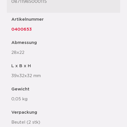
08711985000115
Artikelnummer
0400653
Abmessung
28x22
L x B x H
39x32x32 mm
Gewicht
0,05 kg
Verpackung
Beutel (2 stk)