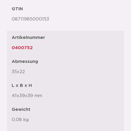
GTIN
08711985000153
Artikelnummer
0400752
Abmessung
35x22
L x B x H
41x39x39 mm
Gewicht
0,08 kg