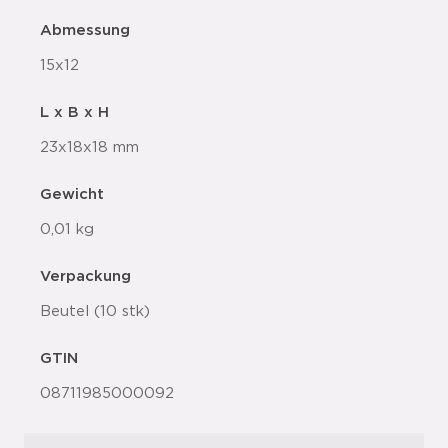
Abmessung
15x12
L x B x H
23x18x18 mm
Gewicht
0,01 kg
Verpackung
Beutel (10 stk)
GTIN
08711985000092