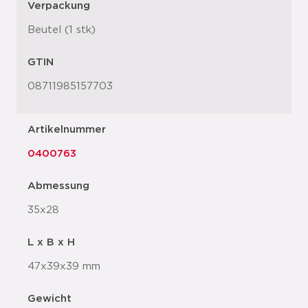
Verpackung
Beutel (1 stk)
GTIN
08711985157703
Artikelnummer
0400763
Abmessung
35x28
L x B x H
47x39x39 mm
Gewicht