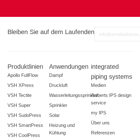
Email
Bleiben Sie auf dem Laufenden
Produktlinien
Anwendungen
integrated
Apollo FullFlow
Dampf
piping systems
VSH XPress
Druckluft
Medien
VSH Tectite
Wasserleitungssprinkler
Aalberts IPS design
service
VSH Super
Sprinkler
my IPS
VSH SudoPress
Solar
Über uns
VSH SmartPress
Heizung und
Kühlung
Referenzen
VSH CoolPress