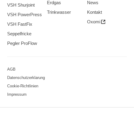
Erdgas
News
VSH Shurjoint
Trinkwasser
Kontakt
VSH PowerPress
Oxomi
VSH FastFix
Seppelfricke
Pegler ProFlow
AGB
Datenschutzerklarung
Cookie-Richtlinien
Impressum
3 downloads geselecteerd
Speichern