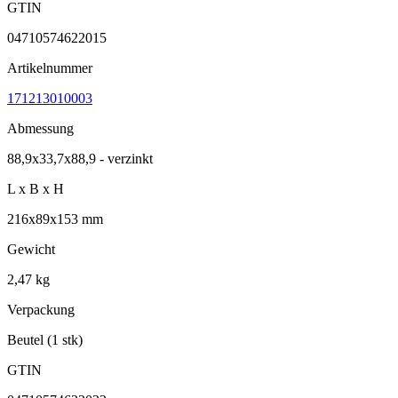
GTIN
04710574622015
Artikelnummer
171213010003
Abmessung
88,9x33,7x88,9 - verzinkt
L x B x H
216x89x153 mm
Gewicht
2,47 kg
Verpackung
Beutel (1 stk)
GTIN