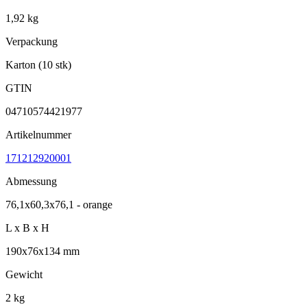
1,92 kg
Verpackung
Karton (10 stk)
GTIN
04710574421977
Artikelnummer
171212920001
Abmessung
76,1x60,3x76,1 - orange
L x B x H
190x76x134 mm
Gewicht
2 kg