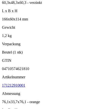
60,3x48,3x60,3 - verzinkt
L x B x H
166x60x114 mm
Gewicht
1,2 kg
Verpackung
Beutel (1 stk)
GTIN
04710574621810
Artikelnummer
171212910001
Abmessung
76,1x33,7x76,1 - orange