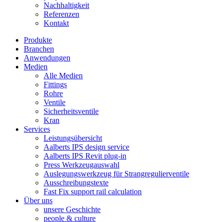
Nachhaltigkeit
Referenzen
Kontakt
Produkte
Branchen
Anwendungen
Medien
Alle Medien
Fittings
Rohre
Ventile
Sicherheitsventile
Kran
Services
Leistungsübersicht
Aalberts IPS design service
Aalberts IPS Revit plug-in
Press Werkzeugauswahl
Auslegungswerkzeug für Strangregulierventile
Ausschreibungstexte
Fast Fix support rail calculation
Über uns
unsere Geschichte
people & culture