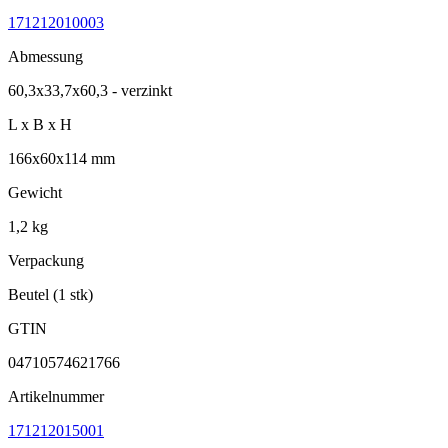
171212010003
Abmessung
60,3x33,7x60,3 - verzinkt
L x B x H
166x60x114 mm
Gewicht
1,2 kg
Verpackung
Beutel (1 stk)
GTIN
04710574621766
Artikelnummer
171212015001