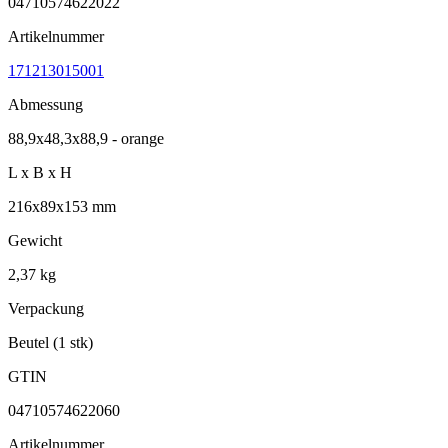
04710574622022
Artikelnummer
171213015001
Abmessung
88,9x48,3x88,9 - orange
L x B x H
216x89x153 mm
Gewicht
2,37 kg
Verpackung
Beutel (1 stk)
GTIN
04710574622060
Artikelnummer