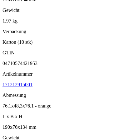
Gewicht
1,97 kg
Verpackung
Karton (10 stk)
GTIN
04710574421953
Artikelnummer
171212915001
Abmessung
76,1x48,3x76,1 - orange
L x B x H
190x76x134 mm
Gewicht