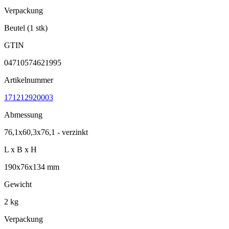
Verpackung
Beutel (1 stk)
GTIN
04710574621995
Artikelnummer
171212920003
Abmessung
76,1x60,3x76,1 - verzinkt
L x B x H
190x76x134 mm
Gewicht
2 kg
Verpackung