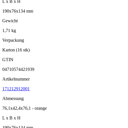
L x B x H
190x76x134 mm
Gewicht
1,71 kg
Verpackung
Karton (16 stk)
GTIN
04710574421939
Artikelnummer
171212912001
Abmessung
76,1x42,4x76,1 - orange
L x B x H
190x76x134 mm