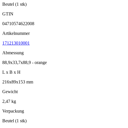
Beutel (1 stk)
GTIN
04710574622008
Artikelnummer
171213010001
Abmessung
88,9x33,7x88,9 - orange
L x B x H
216x89x153 mm
Gewicht
2,47 kg
Verpackung
Beutel (1 stk)