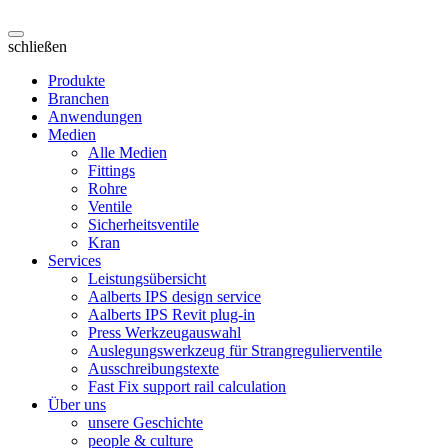
schließen
Produkte
Branchen
Anwendungen
Medien
Alle Medien
Fittings
Rohre
Ventile
Sicherheitsventile
Kran
Services
Leistungsübersicht
Aalberts IPS design service
Aalberts IPS Revit plug-in
Press Werkzeugauswahl
Auslegungswerkzeug für Strangregulierventile
Ausschreibungstexte
Fast Fix support rail calculation
Über uns
unsere Geschichte
people & culture