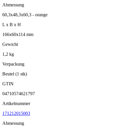
Abmessung
60,3x48,3x60,3 - orange
L x B x H
166x60x114 mm
Gewicht
1,2 kg
Verpackung
Beutel (1 stk)
GTIN
04710574621797
Artikelnummer
171212015003
Abmessung