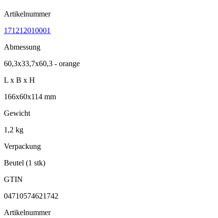
Artikelnummer
171212010001
Abmessung
60,3x33,7x60,3 - orange
L x B x H
166x60x114 mm
Gewicht
1,2 kg
Verpackung
Beutel (1 stk)
GTIN
04710574621742
Artikelnummer