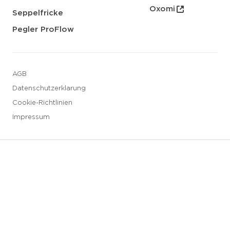
Oxomi
Seppelfricke
Pegler ProFlow
AGB
Datenschutzerklarung
Cookie-Richtlinien
Impressum
3 downloads geselecteerd
Speichern