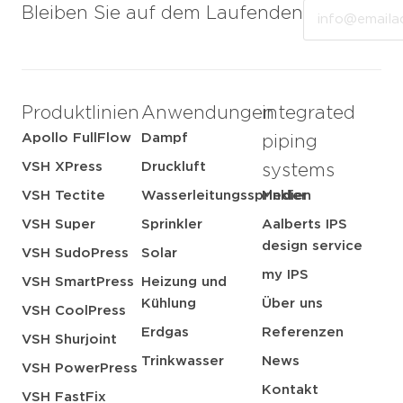
Email
Bleiben Sie auf dem Laufenden
Produktlinien
Anwendungen
integrated
Apollo FullFlow
Dampf
piping
VSH XPress
Druckluft
systems
VSH Tectite
Wasserleitungssprinkler
Medien
VSH Super
Sprinkler
Aalberts IPS
design service
VSH SudoPress
Solar
my IPS
VSH SmartPress
Heizung und
Kühlung
Über uns
VSH CoolPress
Erdgas
Referenzen
VSH Shurjoint
Trinkwasser
News
VSH PowerPress
Kontakt
VSH FastFix