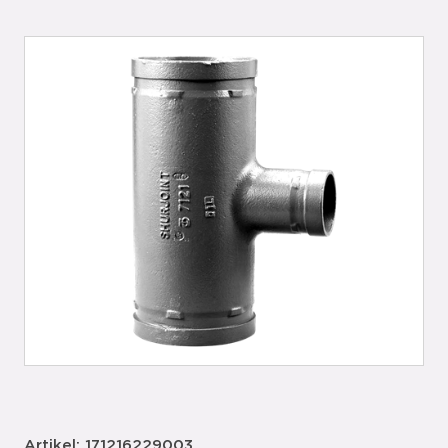
Artikel: 171216229003