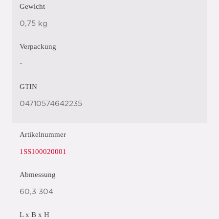
Gewicht
0,75 kg
Verpackung
-
GTIN
04710574642235
Artikelnummer
1SS100020001
Abmessung
60,3 304
L x B x H