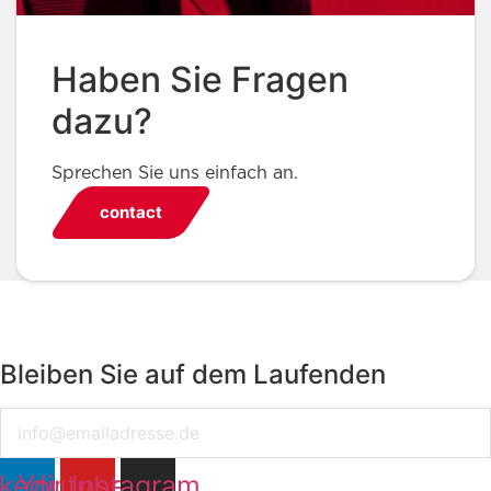
Haben Sie Fragen
dazu?
Sprechen Sie uns einfach an.
contact
Bleiben Sie auf dem Laufenden
Email
nkedin
Youtube
Instagram