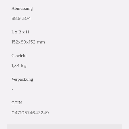
Abmessung
88,9 304
L x B x H
152x89x152 mm
Gewicht
1,34 kg
Verpackung
-
GTIN
04710574643249