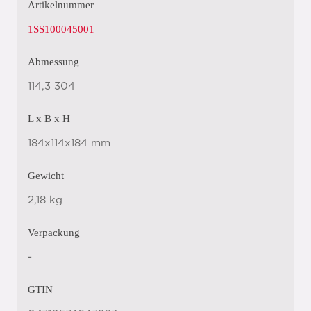
Artikelnummer
1SS100045001
Abmessung
114,3 304
L x B x H
184x114x184 mm
Gewicht
2,18 kg
Verpackung
-
GTIN