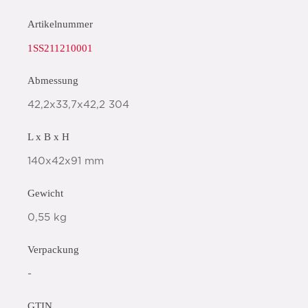
Artikelnummer
1SS211210001
Abmessung
42,2x33,7x42,2 304
L x B x H
140x42x91 mm
Gewicht
0,55 kg
Verpackung
-
GTIN