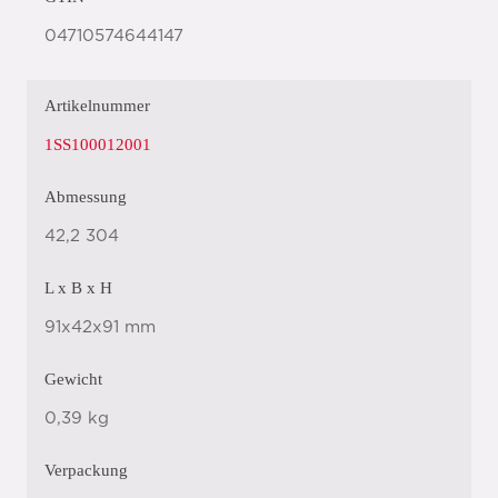
04710574644147
Artikelnummer
1SS100012001
Abmessung
42,2 304
L x B x H
91x42x91 mm
Gewicht
0,39 kg
Verpackung