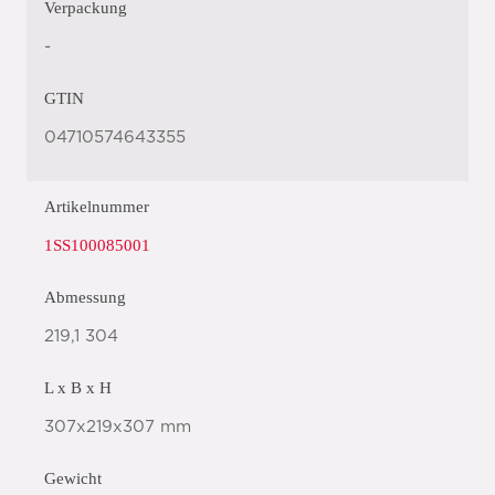
Verpackung
-
GTIN
04710574643355
Artikelnummer
1SS100085001
Abmessung
219,1 304
L x B x H
307x219x307 mm
Gewicht