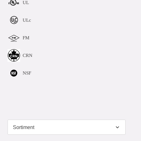
UL
ULc
FM
CRN
NSF