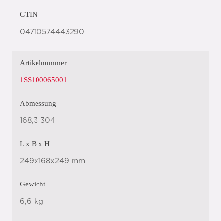
GTIN
04710574443290
Artikelnummer
1SS100065001
Abmessung
168,3 304
L x B x H
249x168x249 mm
Gewicht
6,6 kg