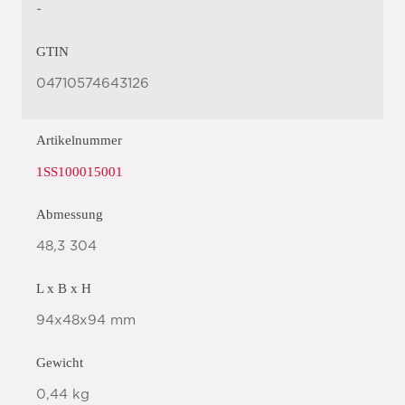
-
GTIN
04710574643126
Artikelnummer
1SS100015001
Abmessung
48,3 304
L x B x H
94x48x94 mm
Gewicht
0,44 kg