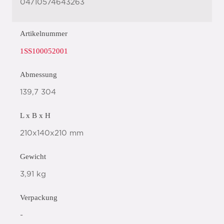
04710574643263
Artikelnummer
1SS100052001
Abmessung
139,7 304
L x B x H
210x140x210 mm
Gewicht
3,91 kg
Verpackung
-