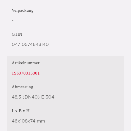
Verpackung
-
GTIN
04710574643140
Artikelnummer
1SS070015001
Abmessung
48,3 (DN40) E 304
L x B x H
46x108x74 mm