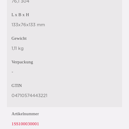
76,1 304
L x B x H
133x76x133 mm
Gewicht
1,11 kg
Verpackung
-
GTIN
04710574443221
Artikelnummer
1SS100030001