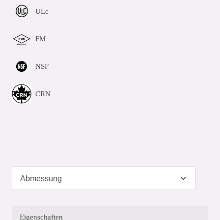
ULc
FM
NSF
CRN
Eigenschaften