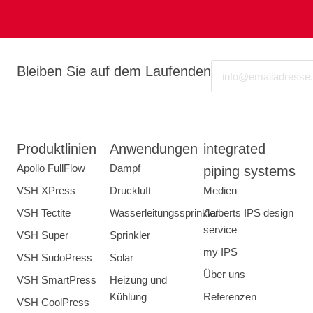
Email
Bleiben Sie auf dem Laufenden
Produktlinien
Anwendungen
integrated
Apollo FullFlow
Dampf
piping systems
VSH XPress
Druckluft
Medien
VSH Tectite
Wasserleitungssprinkler
Aalberts IPS design
service
VSH Super
Sprinkler
my IPS
VSH SudoPress
Solar
Über uns
VSH SmartPress
Heizung und
Kühlung
Referenzen
VSH CoolPress