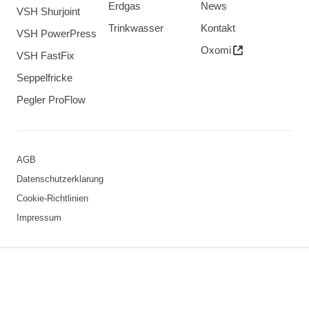
Erdgas
News
VSH Shurjoint
Trinkwasser
Kontakt
VSH PowerPress
Oxomi
VSH FastFix
Seppelfricke
Pegler ProFlow
AGB
Datenschutzerklarung
Cookie-Richtlinien
Impressum
3 downloads geselecteerd
Speichern