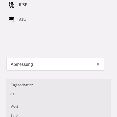
RISE
ATG
Eigenschaften
d1
Wert
18,0