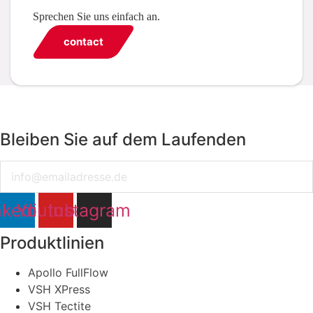
Sprechen Sie uns einfach an.
contact
Bleiben Sie auf dem Laufenden
Email
nkedin
Youtube
Instagram
Produktlinien
Apollo FullFlow
VSH XPress
VSH Tectite