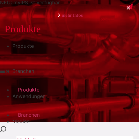
NEU: myIPS ist verfügbar
mehr Infos
Produkte
Produkte
schließen
Branchen
Produkte
Anwendungen
Branchen
Medien