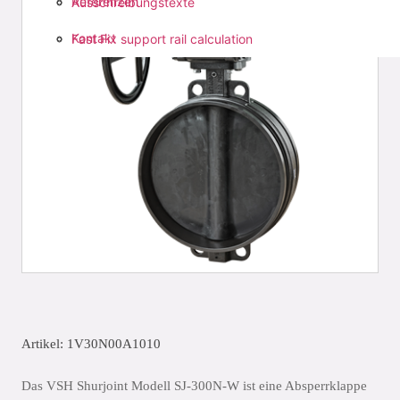
Referenzen
Ausschreibungstexte
Kontakt
Fast Fix support rail calculation
Artikel: 1V30N00A1010
Das VSH Shurjoint Modell SJ-300N-W ist eine Absperrklappe