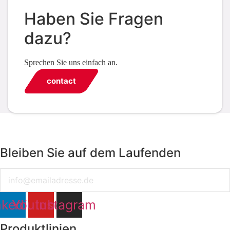
Haben Sie Fragen
dazu?
Sprechen Sie uns einfach an.
contact
Bleiben Sie auf dem Laufenden
Email
nkedin
Youtube
Instagram
Produktlinien