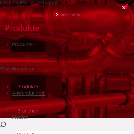
NEU: myIPS ist verfügbar
mehr Infos
Produkte
Produkte
schließen
Branchen
Produkte
Anwendungen
Branchen
Medien