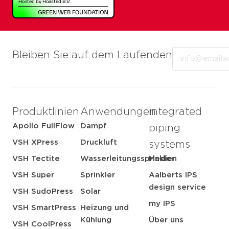
Email
Bleiben Sie auf dem Laufenden
Produktlinien
Anwendungen
integrated
Apollo FullFlow
Dampf
piping
VSH XPress
Druckluft
systems
VSH Tectite
Wasserleitungssprinkler
Medien
VSH Super
Sprinkler
Aalberts IPS
design service
VSH SudoPress
Solar
my IPS
VSH SmartPress
Heizung und
Kühlung
Über uns
VSH CoolPress