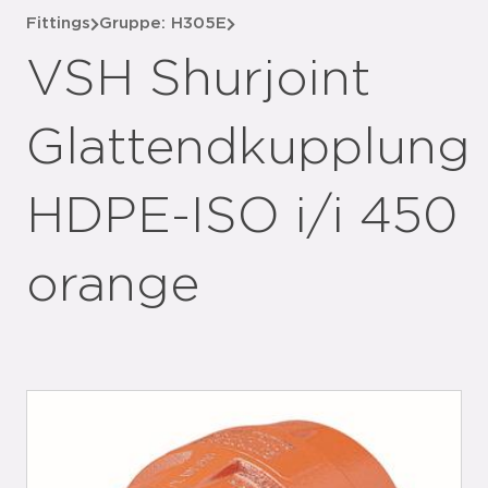
Fittings
Gruppe: H305E
VSH Shurjoint
Glattendkupplung
HDPE-ISO i/i 450
orange