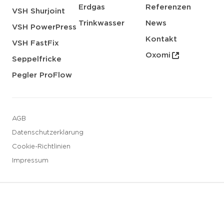
Erdgas
Referenzen
VSH Shurjoint
Trinkwasser
News
VSH PowerPress
Kontakt
VSH FastFix
Oxomi
Seppelfricke
Pegler ProFlow
AGB
Datenschutzerklarung
Cookie-Richtlinien
Impressum
3 downloads geselecteerd