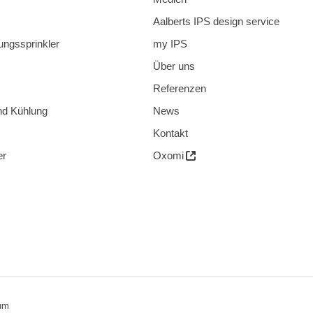
Aalberts IPS design service
ungssprinkler
my IPS
Über uns
Referenzen
nd Kühlung
News
Kontakt
er
Oxomi
um