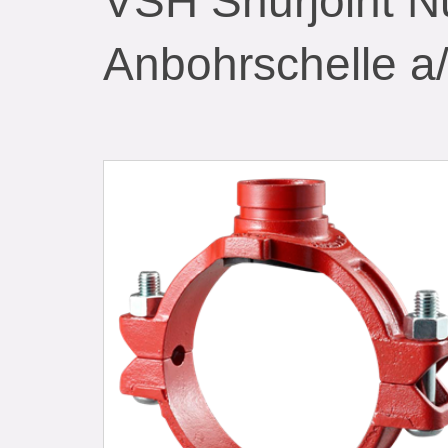
VSH Shurjoint N
Anbohrschelle a/