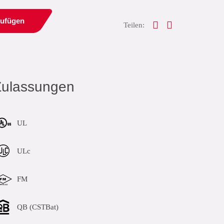
zufügen
Teilen:
Zulassungen
UL
ULc
FM
QB (CSTBat)