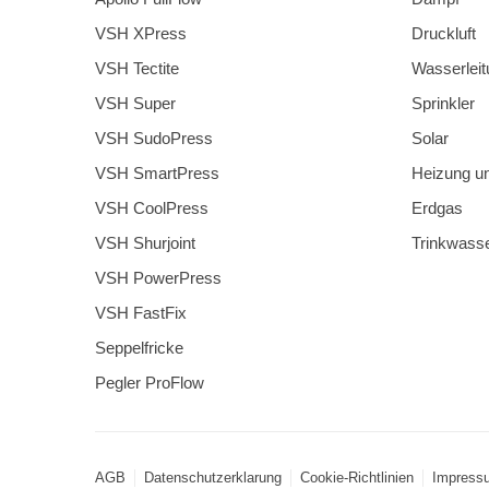
VSH XPress
Druckluft
VSH Tectite
Wasserleit
VSH Super
Sprinkler
VSH SudoPress
Solar
VSH SmartPress
Heizung u
VSH CoolPress
Erdgas
VSH Shurjoint
Trinkwass
VSH PowerPress
VSH FastFix
Seppelfricke
Pegler ProFlow
AGB
Datenschutzerklarung
Cookie-Richtlinien
Impress