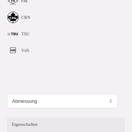
FM
CRN
TSU
VdS
Eigenschaften