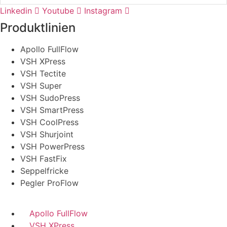
Linkedin
Youtube
Instagram
Produktlinien
Apollo FullFlow
VSH XPress
VSH Tectite
VSH Super
VSH SudoPress
VSH SmartPress
VSH CoolPress
VSH Shurjoint
VSH PowerPress
VSH FastFix
Seppelfricke
Pegler ProFlow
Apollo FullFlow
VSH XPress