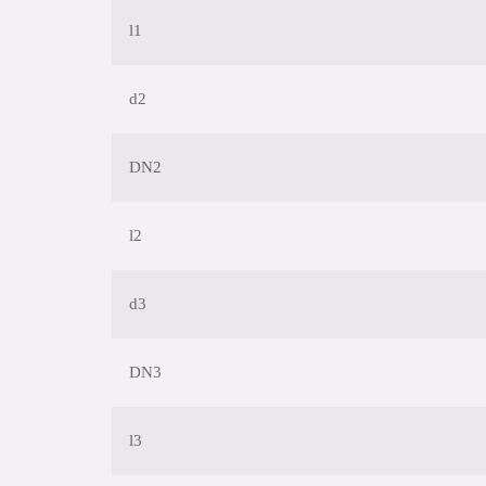
l1
d2
DN2
l2
d3
DN3
l3