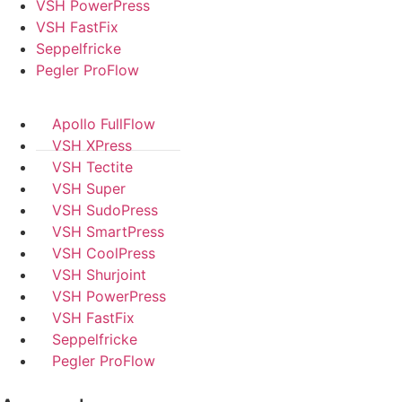
VSH PowerPress
VSH FastFix
Seppelfricke
Pegler ProFlow
Apollo FullFlow
VSH XPress
VSH Tectite
VSH Super
VSH SudoPress
VSH SmartPress
VSH CoolPress
VSH Shurjoint
VSH PowerPress
VSH FastFix
Seppelfricke
Pegler ProFlow