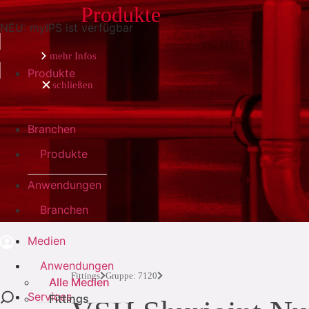
Produkte
NEU: myIPS ist verfügbar
mehr Infos
Produkte
schließen
schließen
Branchen
Produkte
Anwendungen
Branchen
Medien
Anwendungen
Fittings
Gruppe: 7120
Alle Medien
Services
Fittings