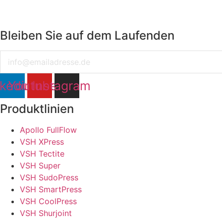
Bleiben Sie auf dem Laufenden
Email
nkedin
Youtube
Instagram
Produktlinien
Apollo FullFlow
VSH XPress
VSH Tectite
VSH Super
VSH SudoPress
VSH SmartPress
VSH CoolPress
VSH Shurjoint