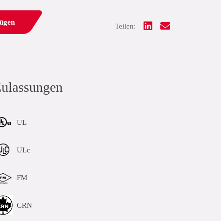
fügen
Teilen:
ulassungen
UL
ULc
FM
CRN