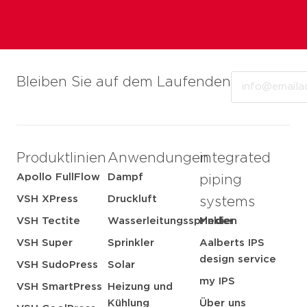
Email
Bleiben Sie auf dem Laufenden
Produktlinien
Anwendungen
integrated
Apollo FullFlow
Dampf
piping
VSH XPress
Druckluft
systems
VSH Tectite
Wasserleitungssprinkler
Medien
VSH Super
Sprinkler
Aalberts IPS
design service
VSH SudoPress
Solar
my IPS
VSH SmartPress
Heizung und
Kühlung
Über uns