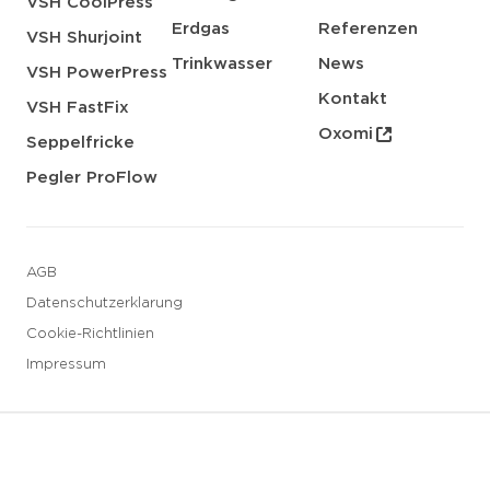
VSH CoolPress
Erdgas
Referenzen
VSH Shurjoint
Trinkwasser
News
VSH PowerPress
Kontakt
VSH FastFix
Oxomi
Seppelfricke
Pegler ProFlow
AGB
Datenschutzerklarung
Cookie-Richtlinien
Impressum
3 downloads geselecteerd