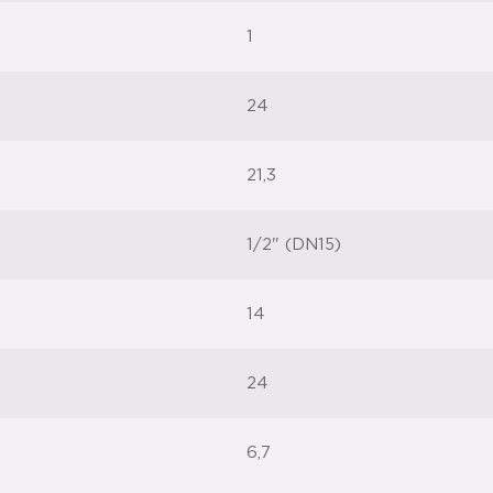
1
24
21,3
1/2" (DN15)
14
24
6,7