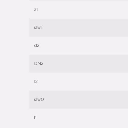
z1
slw1
d2
DN2
l2
slw0
h