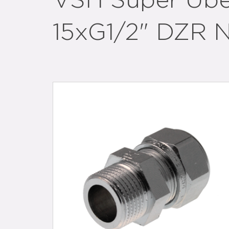
VSH Super Übe
15xG1/2" DZR N