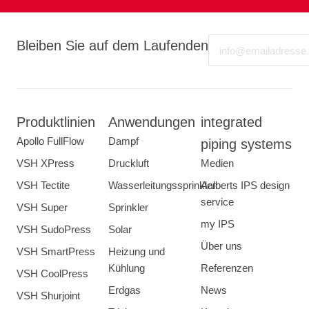
Email
Bleiben Sie auf dem Laufenden
Produktlinien
Anwendungen
integrated
Apollo FullFlow
Dampf
piping systems
VSH XPress
Druckluft
Medien
VSH Tectite
Wasserleitungssprinkler
Aalberts IPS design
service
VSH Super
Sprinkler
my IPS
VSH SudoPress
Solar
Über uns
VSH SmartPress
Heizung und
Kühlung
Referenzen
VSH CoolPress
Erdgas
News
VSH Shurjoint