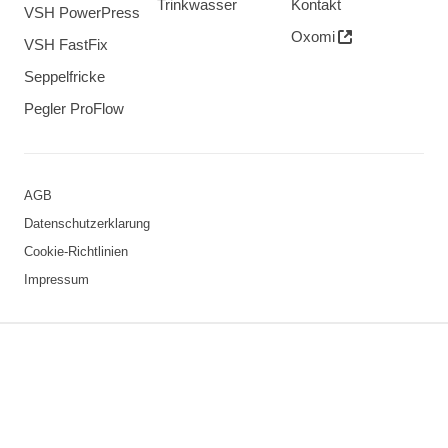
Trinkwasser
Kontakt
VSH PowerPress
Oxomi
VSH FastFix
Seppelfricke
Pegler ProFlow
AGB
Datenschutzerklarung
Cookie-Richtlinien
Impressum
3 downloads geselecteerd
Speichern