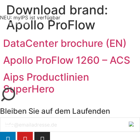
Download brand:
NEU: myIPS ist verfügbar
Apollo ProFlow
mehr Infos
DataCenter brochure (EN)
Apollo ProFlow 1260 – ACS
Aips Productlinien
schließen
SuperHero
Bleiben Sie auf dem Laufenden
Email