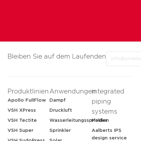
Email
Bleiben Sie auf dem Laufenden
Produktlinien
Anwendungen
integrated
Apollo FullFlow
Dampf
piping
VSH XPress
Druckluft
systems
VSH Tectite
Wasserleitungssprinkler
Medien
VSH Super
Sprinkler
Aalberts IPS
design service
VSH SudoPress
Solar