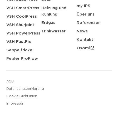
my IPS
VSH SmartPress
Heizung und
Kühlung
Über uns
VSH CoolPress
Erdgas
Referenzen
VSH Shurjoint
Trinkwasser
News
VSH PowerPress
Kontakt
VSH FastFix
Oxomi
Seppelfricke
Pegler ProFlow
AGB
Datenschutzerklarung
Cookie-Richtlinien
Impressum