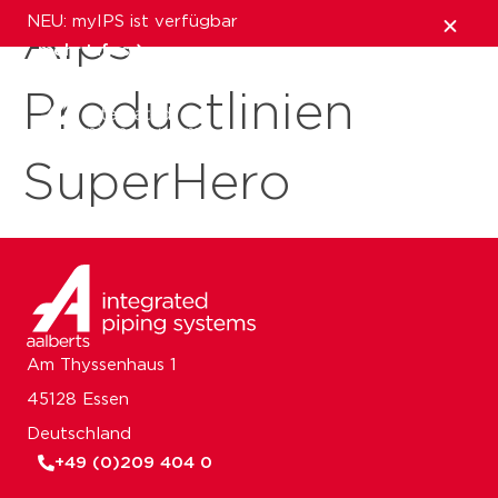
NEU: myIPS ist verfügbar
Aips
mehr Infos
Productlinien
schließen
SuperHero
Am Thyssenhaus 1
45128 Essen
Deutschland
+49 (0)209 404 0