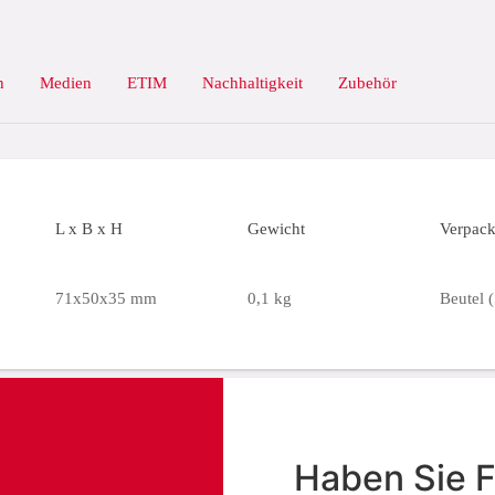
n
Medien
ETIM
Nachhaltigkeit
Zubehör
L x B x H
Gewicht
Verpac
71x50x35 mm
0,1 kg
Beutel (
Haben Sie 