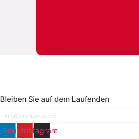
Bleiben Sie auf dem Laufenden
Email
nkedin
Youtube
Instagram