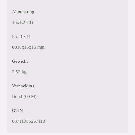
Abmessung
15x1,2 HB
L x B x H
6000x15x15 mm
Gewicht
2,52 kg
Verpackung
Bund (60 M)
GTIN
08711985257113