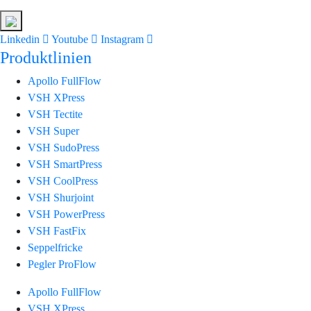
Linkedin
Youtube
Instagram
Produktlinien
Apollo FullFlow
VSH XPress
VSH Tectite
VSH Super
VSH SudoPress
VSH SmartPress
VSH CoolPress
VSH Shurjoint
VSH PowerPress
VSH FastFix
Seppelfricke
Pegler ProFlow
Apollo FullFlow
VSH XPress