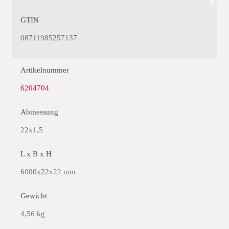
GTIN
08711985257137
Artikelnummer
6204704
Abmessung
22x1,5
L x B x H
6000x22x22 mm
Gewicht
4,56 kg