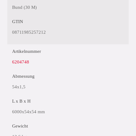
Bund (30 M)
GTIN
08711985257212
Artikelnummer
6204748
Abmessung
54x1,5
L x B x H
6000x54x54 mm
Gewicht