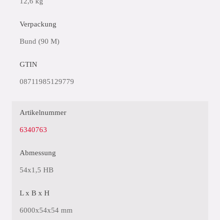
12,6 kg
Verpackung
Bund (90 M)
GTIN
08711985129779
Artikelnummer
6340763
Abmessung
54x1,5 HB
L x B x H
6000x54x54 mm