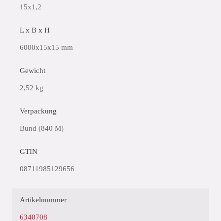
15x1,2
L x B x H
6000x15x15 mm
Gewicht
2,52 kg
Verpackung
Bund (840 M)
GTIN
08711985129656
Artikelnummer
6340708