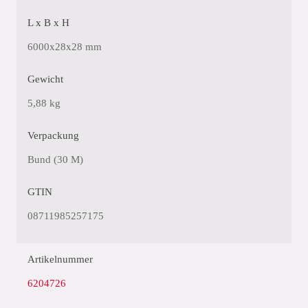
L x B x H
6000x28x28 mm
Gewicht
5,88 kg
Verpackung
Bund (30 M)
GTIN
08711985257175
Artikelnummer
6204726