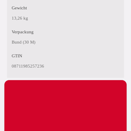
Gewicht
13,26 kg
Verpackung
Bund (30 M)
GTIN
08711985257236