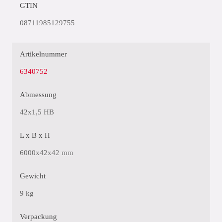
GTIN
08711985129755
Artikelnummer
6340752
Abmessung
42x1,5 HB
L x B x H
6000x42x42 mm
Gewicht
9 kg
Verpackung