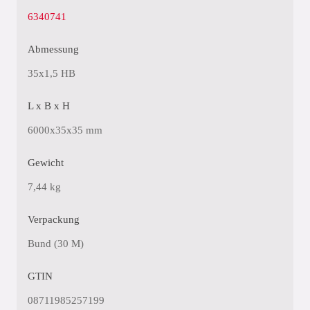
6340741
Abmessung
35x1,5 HB
L x B x H
6000x35x35 mm
Gewicht
7,44 kg
Verpackung
Bund (30 M)
GTIN
08711985257199