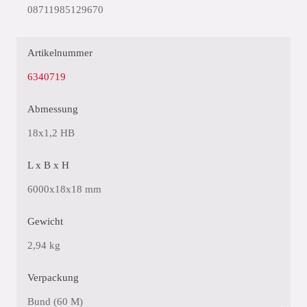
08711985129670
Artikelnummer
6340719
Abmessung
18x1,2 HB
L x B x H
6000x18x18 mm
Gewicht
2,94 kg
Verpackung
Bund (60 M)