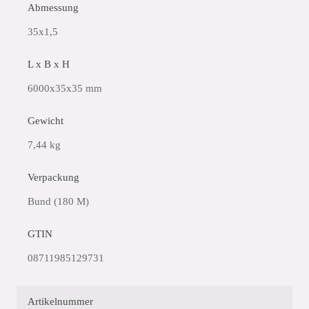
Abmessung
35x1,5
L x B x H
6000x35x35 mm
Gewicht
7,44 kg
Verpackung
Bund (180 M)
GTIN
08711985129731
Artikelnummer