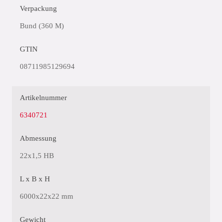
Verpackung
Bund (360 M)
GTIN
08711985129694
Artikelnummer
6340721
Abmessung
22x1,5 HB
L x B x H
6000x22x22 mm
Gewicht