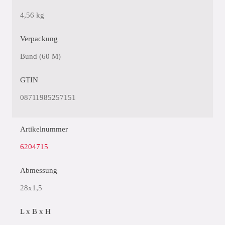
4,56 kg
Verpackung
Bund (60 M)
GTIN
08711985257151
Artikelnummer
6204715
Abmessung
28x1,5
L x B x H