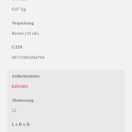
0,07 kg
Verpackung
Beutel (10 stk)
GTIN
08711985094794
Artikelnummer
6201461
Abmessung
22
L x B x H