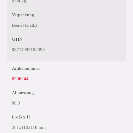
0,94 kg
Verpackung
Beutel (2 stk)
GTIN
08711985182095
Artikelnummer
6206244
Abmessung
88.9
L x B x H
261x110x110 mm