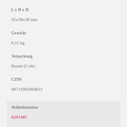
L x B x H
92x38x38 mm
Gewicht
0,11 kg
Verpackung
Beutel (5 stk)
GTIN
08711985094831
Artikelnummer
6201481