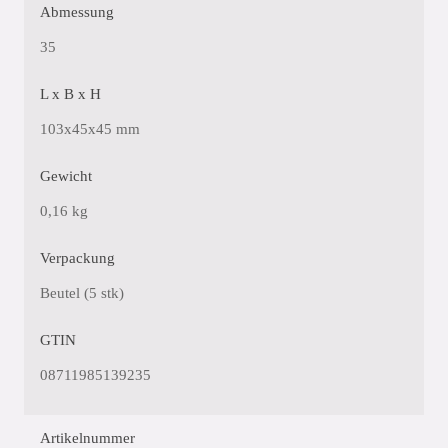
Abmessung
35
L x B x H
103x45x45 mm
Gewicht
0,16 kg
Verpackung
Beutel (5 stk)
GTIN
08711985139235
Artikelnummer