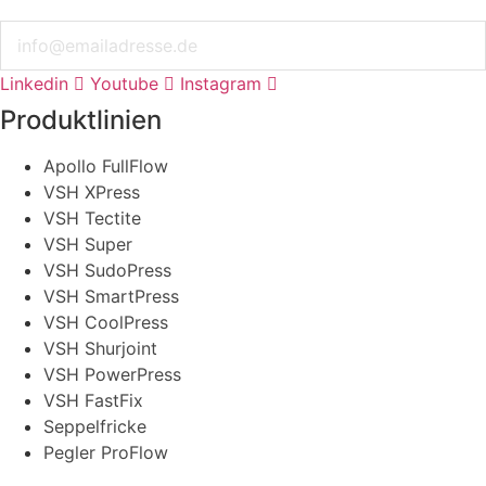
Email
Linkedin
Youtube
Instagram
Produktlinien
Apollo FullFlow
VSH XPress
VSH Tectite
VSH Super
VSH SudoPress
VSH SmartPress
VSH CoolPress
VSH Shurjoint
VSH PowerPress
VSH FastFix
Seppelfricke
Pegler ProFlow