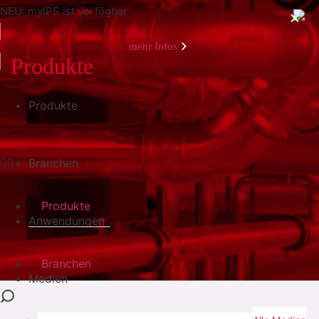
NEU: myIPS ist verfügbar
mehr Infos
Produkte
Produkte
schließen
Branchen
Produkte
Anwendungen
Branchen
Medien