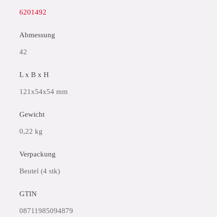
6201492
Abmessung
42
L x B x H
121x54x54 mm
Gewicht
0,22 kg
Verpackung
Beutel (4 stk)
GTIN
08711985094879