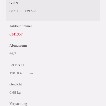
GTIN
08711985139242
Artikelnummer
6341357
Abmessung
66.7
L x B x H
198x83x83 mm
Gewicht
0,68 kg
Verpackung