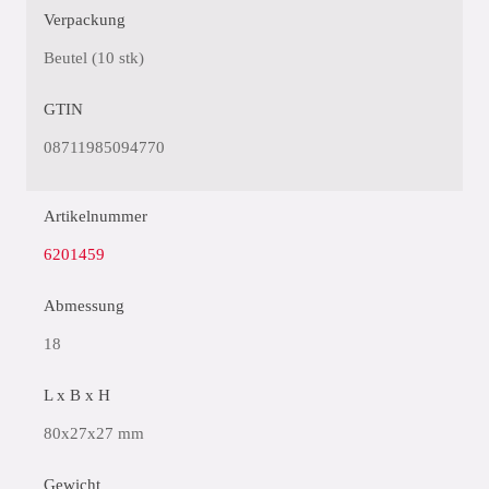
Verpackung
Beutel (10 stk)
GTIN
08711985094770
Artikelnummer
6201459
Abmessung
18
L x B x H
80x27x27 mm
Gewicht