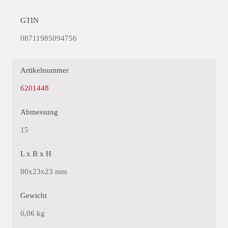
GTIN
08711985094756
Artikelnummer
6201448
Abmessung
15
L x B x H
80x23x23 mm
Gewicht
0,06 kg