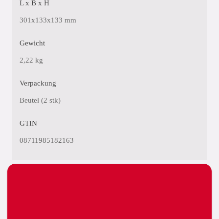
L x B x H
301x133x133 mm
Gewicht
2,22 kg
Verpackung
Beutel (2 stk)
GTIN
08711985182163