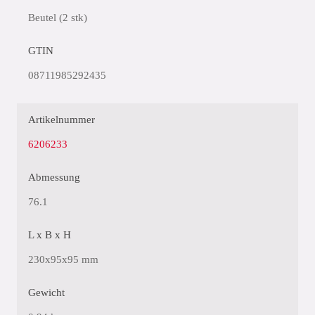
Beutel (2 stk)
GTIN
08711985292435
Artikelnummer
6206233
Abmessung
76.1
L x B x H
230x95x95 mm
Gewicht