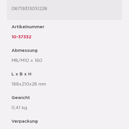
08719313051228
Artikelnummer
10-37332
Abmessung
M8/M10 x 160
L x B x H
188x210x28 mm
Gewicht
0,41 kg
Verpackung