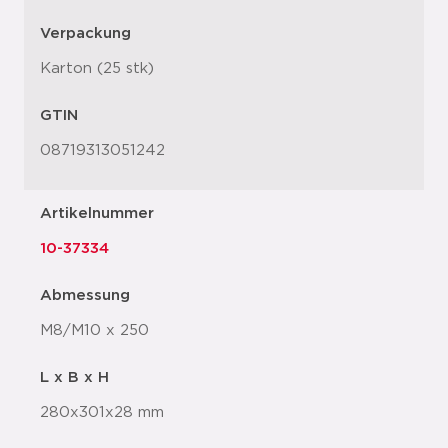
Verpackung
Karton (25 stk)
GTIN
08719313051242
Artikelnummer
10-37334
Abmessung
M8/M10 x 250
L x B x H
280x301x28 mm