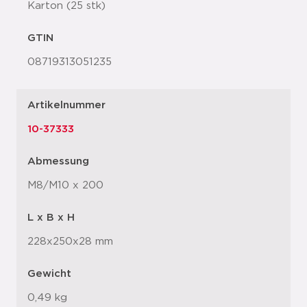
Karton (25 stk)
GTIN
08719313051235
Artikelnummer
10-37333
Abmessung
M8/M10 x 200
L x B x H
228x250x28 mm
Gewicht
0,49 kg