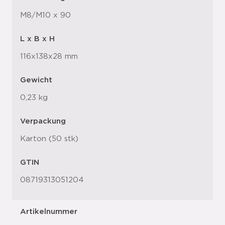
M8/M10 x 90
L x B x H
116x138x28 mm
Gewicht
0,23 kg
Verpackung
Karton (50 stk)
GTIN
08719313051204
Artikelnummer