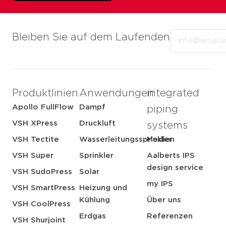
Email
Bleiben Sie auf dem Laufenden
Produktlinien
Anwendungen
integrated
Apollo FullFlow
Dampf
piping
VSH XPress
Druckluft
systems
VSH Tectite
Wasserleitungssprinkler
Medien
VSH Super
Sprinkler
Aalberts IPS
design service
VSH SudoPress
Solar
my IPS
VSH SmartPress
Heizung und
Kühlung
Über uns
VSH CoolPress
Erdgas
Referenzen
VSH Shurjoint