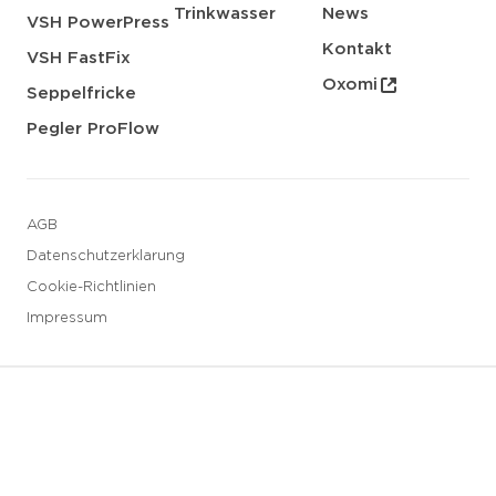
Trinkwasser
News
VSH PowerPress
Kontakt
VSH FastFix
Oxomi
Seppelfricke
Pegler ProFlow
AGB
Datenschutzerklarung
Cookie-Richtlinien
Impressum
3 downloads geselecteerd
Speichern