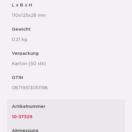
L x B x H
110x125x28 mm
Gewicht
0,21 kg
Verpackung
Karton (50 stk)
GTIN
08719313051198
Artikelnummer
10-37329
Abmessung