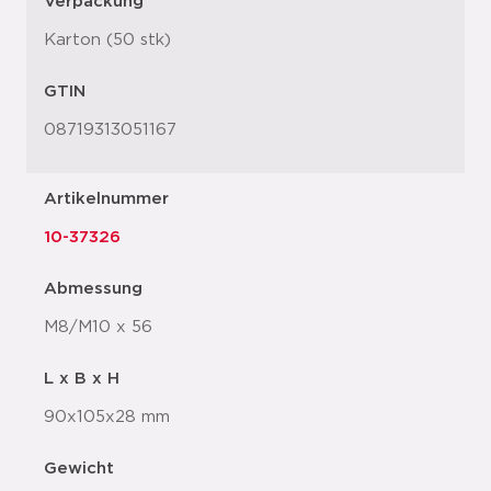
Verpackung
Karton (50 stk)
GTIN
08719313051167
Artikelnummer
10-37326
Abmessung
M8/M10 x 56
L x B x H
90x105x28 mm
Gewicht