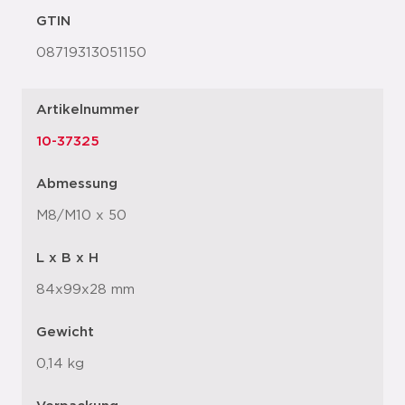
GTIN
08719313051150
Artikelnummer
10-37325
Abmessung
M8/M10 x 50
L x B x H
84x99x28 mm
Gewicht
0,14 kg