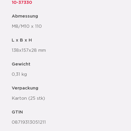
10-37330
Abmessung
M8/M10 x 110
L x B x H
138x157x28 mm
Gewicht
0,31 kg
Verpackung
Karton (25 stk)
GTIN
08719313051211