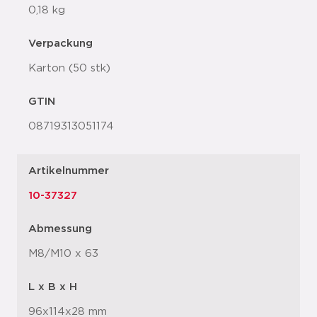
0,18 kg
Verpackung
Karton (50 stk)
GTIN
08719313051174
Artikelnummer
10-37327
Abmessung
M8/M10 x 63
L x B x H
96x114x28 mm