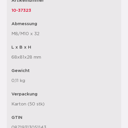
Artikelnummer
10-37323
Abmessung
M8/M10 x 32
L x B x H
68x81x28 mm
Gewicht
0,11 kg
Verpackung
Karton (50 stk)
GTIN
08719313051143