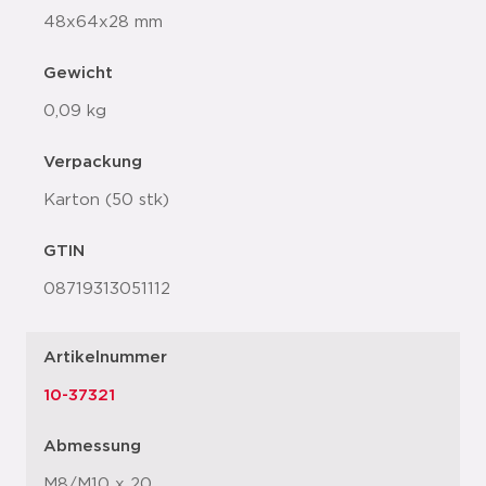
48x64x28 mm
Gewicht
0,09 kg
Verpackung
Karton (50 stk)
GTIN
08719313051112
Artikelnummer
10-37321
Abmessung
M8/M10 x 20