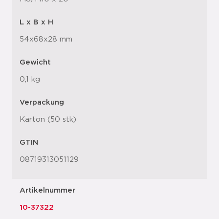
L x B x H
54x68x28 mm
Gewicht
0,1 kg
Verpackung
Karton (50 stk)
GTIN
08719313051129
Artikelnummer
10-37322