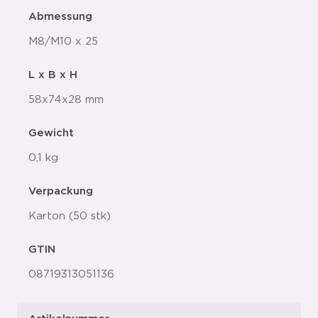
Abmessung
M8/M10 x 25
L x B x H
58x74x28 mm
Gewicht
0,1 kg
Verpackung
Karton (50 stk)
GTIN
08719313051136