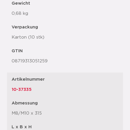
Gewicht
0,68 kg
Verpackung
Karton (10 stk)
GTIN
08719313051259
Artikelnummer
10-37335
Abmessung
M8/M10 x 315
L x B x H