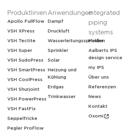
Produktlinien
Anwendungen
integrated
Apollo FullFlow
Dampf
piping
VSH XPress
Druckluft
systems
VSH Tectite
Wasserleitungssprinkler
Medien
VSH Super
Sprinkler
Aalberts IPS
design service
VSH SudoPress
Solar
my IPS
VSH SmartPress
Heizung und
Kühlung
Über uns
VSH CoolPress
Erdgas
Referenzen
VSH Shurjoint
Trinkwasser
News
VSH PowerPress
Kontakt
VSH FastFix
Oxomi
Seppelfricke
Pegler ProFlow