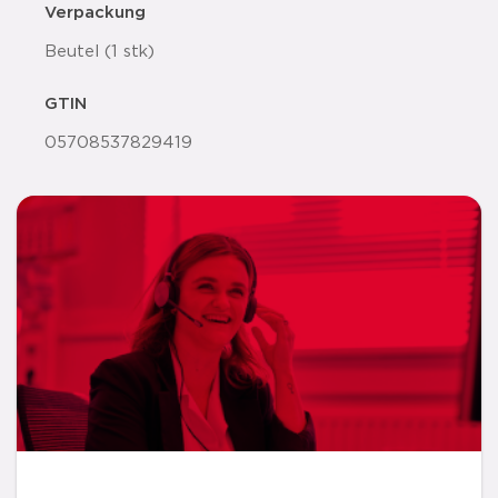
Verpackung
Beutel (1 stk)
GTIN
05708537829419