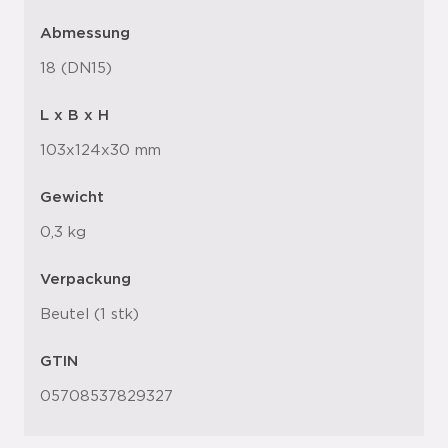
Abmessung
18 (DN15)
L x B x H
103x124x30 mm
Gewicht
0,3 kg
Verpackung
Beutel (1 stk)
GTIN
05708537829327