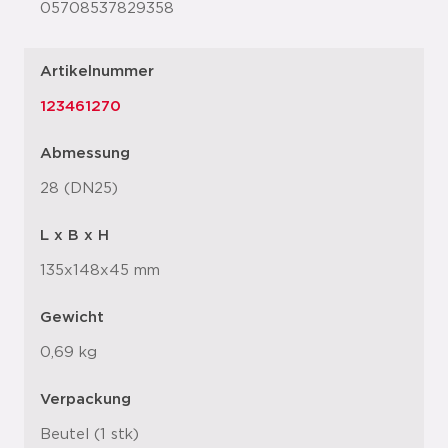
05708537829358
Artikelnummer
123461270
Abmessung
28 (DN25)
L x B x H
135x148x45 mm
Gewicht
0,69 kg
Verpackung
Beutel (1 stk)