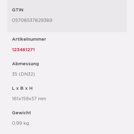
GTIN
05708537829389
Artikelnummer
123461271
Abmessung
35 (DN32)
L x B x H
161x159x57 mm
Gewicht
0,99 kg