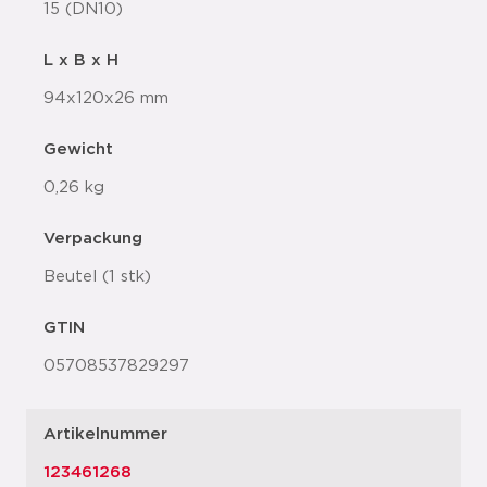
15 (DN10)
L x B x H
94x120x26 mm
Gewicht
0,26 kg
Verpackung
Beutel (1 stk)
GTIN
05708537829297
Artikelnummer
123461268