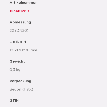
Artikelnummer
123461269
Abmessung
22 (DN20)
L x B x H
121x130x38 mm
Gewicht
0,3 kg
Verpackung
Beutel (1 stk)
GTIN