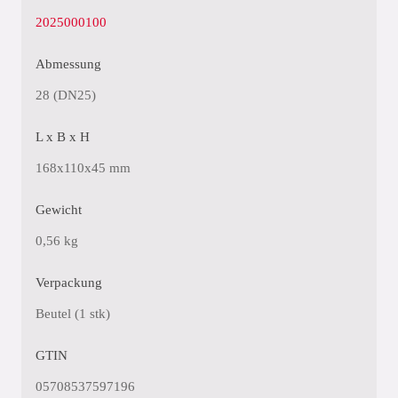
2025000100
Abmessung
28 (DN25)
L x B x H
168x110x45 mm
Gewicht
0,56 kg
Verpackung
Beutel (1 stk)
GTIN
05708537597196