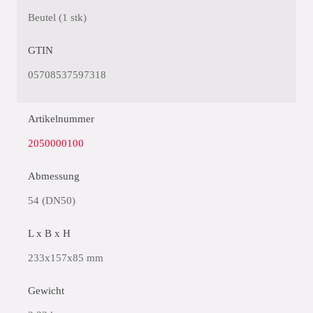
Beutel (1 stk)
GTIN
05708537597318
Artikelnummer
2050000100
Abmessung
54 (DN50)
L x B x H
233x157x85 mm
Gewicht