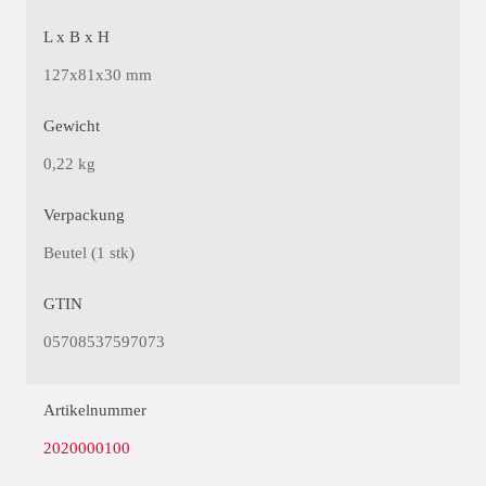
L x B x H
127x81x30 mm
Gewicht
0,22 kg
Verpackung
Beutel (1 stk)
GTIN
05708537597073
Artikelnummer
2020000100