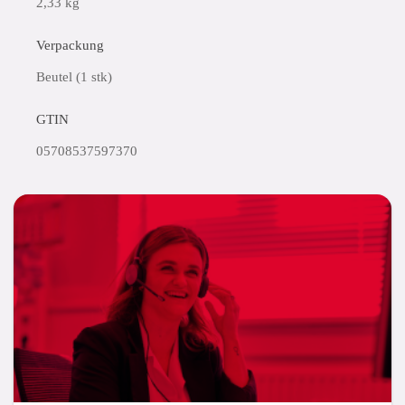
2,33 kg
Verpackung
Beutel (1 stk)
GTIN
05708537597370