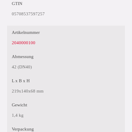
GTIN
05708537597257
Artikelnummer
2040000100
Abmessung
42 (DN40)
L x B x H
219x140x68 mm
Gewicht
1,4 kg
Verpackung