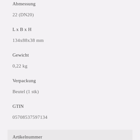
Abmessung
22 (DN20)
L x B x H
134x88x38 mm
Gewicht
0,22 kg
Verpackung
Beutel (1 stk)
GTIN
05708537597134
Artikelnummer