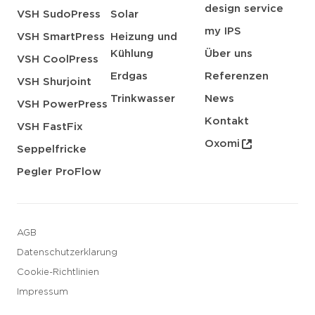
design service
VSH SudoPress
Solar
my IPS
VSH SmartPress
Heizung und
Kühlung
Über uns
VSH CoolPress
Erdgas
Referenzen
VSH Shurjoint
Trinkwasser
News
VSH PowerPress
Kontakt
VSH FastFix
Oxomi
Seppelfricke
Pegler ProFlow
AGB
Datenschutzerklarung
Cookie-Richtlinien
Impressum