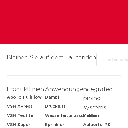
Email
Bleiben Sie auf dem Laufenden
Produktlinien
Anwendungen
integrated
Apollo FullFlow
Dampf
piping
VSH XPress
Druckluft
systems
VSH Tectite
Wasserleitungssprinkler
Medien
VSH Super
Sprinkler
Aalberts IPS