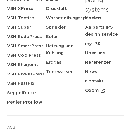
piping
VSH XPress
Druckluft
systems
VSH Tectite
Wasserleitungssprinkler
Medien
VSH Super
Sprinkler
Aalberts IPS
design service
VSH SudoPress
Solar
my IPS
VSH SmartPress
Heizung und
Kühlung
Über uns
VSH CoolPress
Erdgas
Referenzen
VSH Shurjoint
Trinkwasser
News
VSH PowerPress
Kontakt
VSH FastFix
Oxomi
Seppelfricke
Pegler ProFlow
AGB