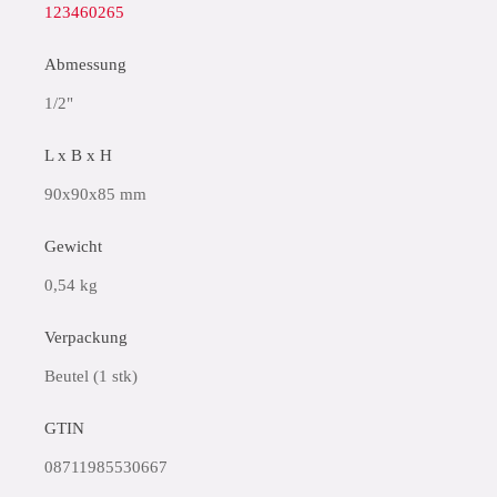
123460265
Abmessung
1/2"
L x B x H
90x90x85 mm
Gewicht
0,54 kg
Verpackung
Beutel (1 stk)
GTIN
08711985530667