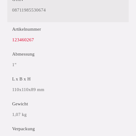
08711985530674
Artikelnummer
123460267
Abmessung
1"
L x B x H
110x110x89 mm
Gewicht
1,07 kg
Verpackung