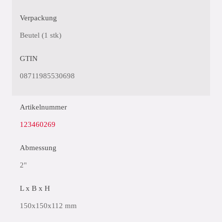
Verpackung
Beutel (1 stk)
GTIN
08711985530698
Artikelnummer
123460269
Abmessung
2"
L x B x H
150x150x112 mm