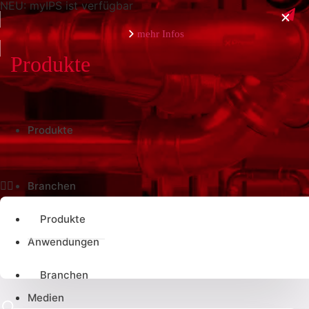
NEU: myIPS ist verfügbar
mehr Infos
schließen
Produkte
Produkte
Branchen
Produkte
Anwendungen
Branchen
Medien