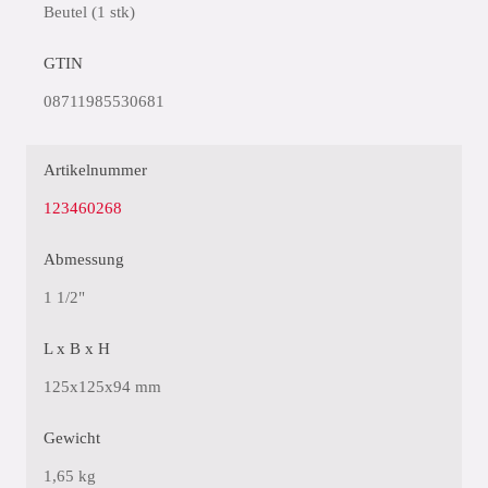
Beutel (1 stk)
GTIN
08711985530681
Artikelnummer
123460268
Abmessung
1 1/2"
L x B x H
125x125x94 mm
Gewicht
1,65 kg