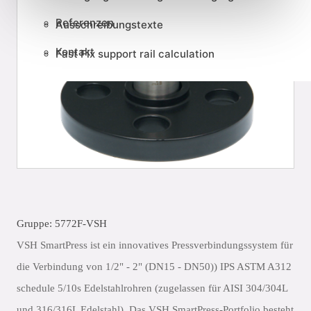
Referenzen
Ausschreibungstexte
Kontakt
Fast Fix support rail calculation
Gruppe: 5772F-VSH
VSH SmartPress ist ein innovatives Pressverbindungssystem für
die Verbindung von 1/2" - 2" (DN15 - DN50)) IPS ASTM A312
schedule 5/10s Edelstahlrohren (zugelassen für AISI 304/304L
und 316/316L Edelstahl). Das VSH SmartPress-Portfolio besteht