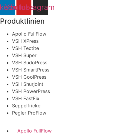
nkedin
Youtube
Instagram
Produktlinien
Apollo FullFlow
VSH XPress
VSH Tectite
VSH Super
VSH SudoPress
VSH SmartPress
VSH CoolPress
VSH Shurjoint
VSH PowerPress
VSH FastFix
Seppelfricke
Pegler ProFlow
Apollo FullFlow