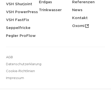
Erdgas
Referenzen
VSH Shurjoint
Trinkwasser
News
VSH PowerPress
Kontakt
VSH FastFix
Oxomi
Seppelfricke
Pegler ProFlow
AGB
Datenschutzerklarung
Cookie-Richtlinien
Impressum
3 downloads geselecteerd
Speichern