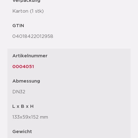
Verpackung
Karton (1 stk)
GTIN
04018422012958
Artikelnummer
0004051
Abmessung
DN32
L x B x H
133x59x152 mm
Gewicht