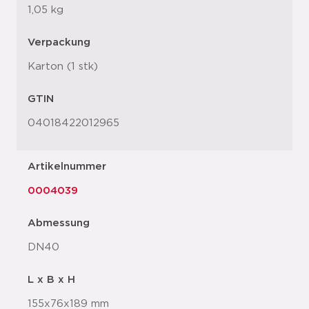
1,05 kg
Verpackung
Karton (1 stk)
GTIN
04018422012965
Artikelnummer
0004039
Abmessung
DN40
L x B x H
155x76x189 mm