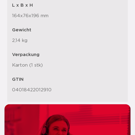
L x B x H
164x76x196 mm
Gewicht
2,14 kg
Verpackung
Karton (1 stk)
GTIN
04018422012910