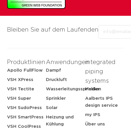
Email
Bleiben Sie auf dem Laufenden
Produktlinien
Anwendungen
integrated
Apollo FullFlow
Dampf
piping
VSH XPress
Druckluft
systems
VSH Tectite
Wasserleitungssprinkler
Medien
VSH Super
Sprinkler
Aalberts IPS
design service
VSH SudoPress
Solar
my IPS
VSH SmartPress
Heizung und
Kühlung
Über uns
VSH CoolPress