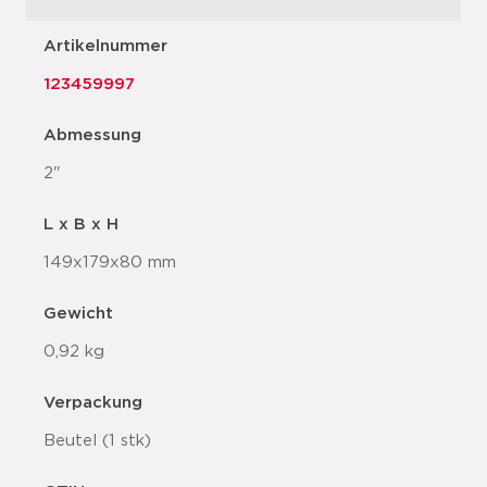
Artikelnummer
123459997
Abmessung
2"
L x B x H
149x179x80 mm
Gewicht
0,92 kg
Verpackung
Beutel (1 stk)