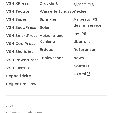
VSH XPress
Druckluft
systems
VSH Tectite
Wasserleitungssprinkler
Medien
VSH Super
Sprinkler
Aalberts IPS
design service
VSH SudoPress
Solar
my IPS
VSH SmartPress
Heizung und
Kühlung
Über uns
VSH CoolPress
Erdgas
Referenzen
VSH Shurjoint
Trinkwasser
News
VSH PowerPress
Kontakt
VSH FastFix
Oxomi
Seppelfricke
Pegler ProFlow
AGB