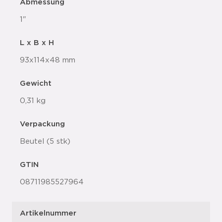
Abmessung
1"
L x B x H
93x114x48 mm
Gewicht
0,31 kg
Verpackung
Beutel (5 stk)
GTIN
08711985527964
Artikelnummer