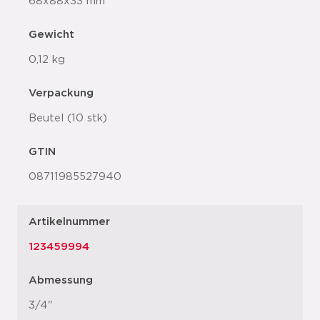
68x88x33 mm
Gewicht
0,12 kg
Verpackung
Beutel (10 stk)
GTIN
08711985527940
Artikelnummer
123459994
Abmessung
3/4"