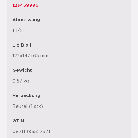
123459996
Abmessung
1 1/2"
L x B x H
122x147x65 mm
Gewicht
0,57 kg
Verpackung
Beutel (1 stk)
GTIN
08711985527971