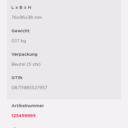
L x B x H
76x96x38 mm
Gewicht
0,17 kg
Verpackung
Beutel (5 stk)
GTIN
08711985527957
Artikelnummer
123459995