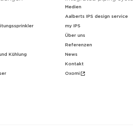
Medien
t
Aalberts IPS design service
itungssprinkler
my IPS
Über uns
Referenzen
und Kühlung
News
Kontakt
ser
Oxomi