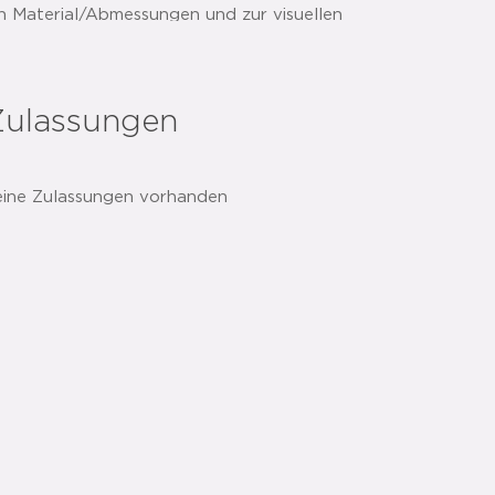
von Material/Abmessungen und zur visuellen
sed Technologie für zusätzliche Sicherheit
Zulassungen
r Abmessungen
eine Zulassungen vorhanden
hinzufügen
Teilen: