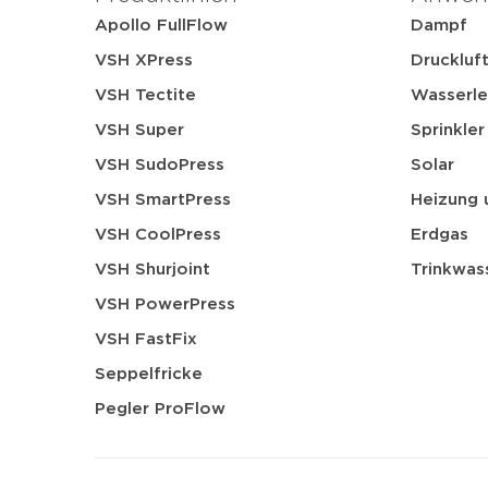
Apollo FullFlow
Dampf
VSH XPress
Druckluf
VSH Tectite
Wasserle
VSH Super
Sprinkler
VSH SudoPress
Solar
VSH SmartPress
Heizung 
VSH CoolPress
Erdgas
VSH Shurjoint
Trinkwas
VSH PowerPress
VSH FastFix
Seppelfricke
Pegler ProFlow