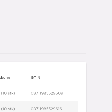
ckung
GTIN
 (10 stk)
08711985529609
 (10 stk)
08711985529616