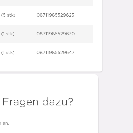
 (5 stk)
08711985529623
(1 stk)
08711985529630
(1 stk)
08711985529647
 Fragen dazu?
 an.