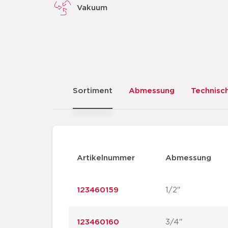
Vakuum
Sortiment
Abmessung
Technisc
Artikelnummer
Abmessung
123460159
1/2"
123460160
3/4"