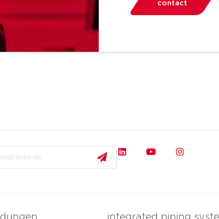
contact
dungen
integrated piping syst