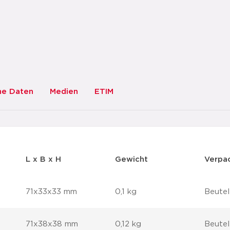
he Daten
Medien
ETIM
L x B x H
Gewicht
Verpa
71x33x33 mm
0,1 kg
Beutel
71x38x38 mm
0,12 kg
Beutel