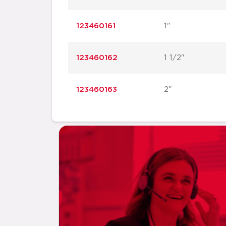
123460161
1"
123460162
1 1/2"
123460163
2"