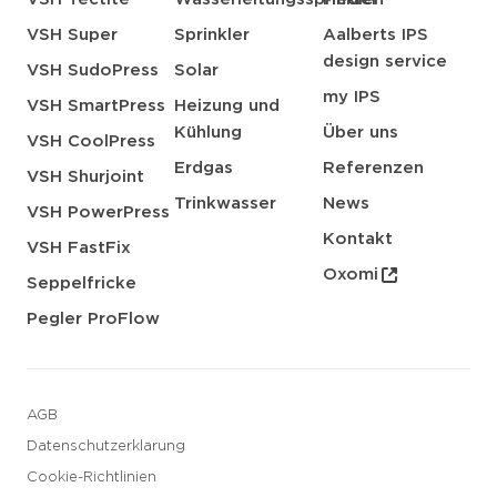
VSH Super
Sprinkler
Aalberts IPS
design service
VSH SudoPress
Solar
my IPS
VSH SmartPress
Heizung und
Kühlung
Über uns
VSH CoolPress
Erdgas
Referenzen
VSH Shurjoint
Trinkwasser
News
VSH PowerPress
Kontakt
VSH FastFix
Oxomi
Seppelfricke
Pegler ProFlow
AGB
Datenschutzerklarung
Cookie-Richtlinien