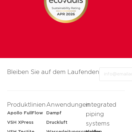
Email
Bleiben Sie auf dem Laufenden
Produktlinien
Anwendungen
integrated
Apollo FullFlow
Dampf
piping
VSH XPress
Druckluft
systems
VSH Tectite
Wasserleitungssprinkler
Medien