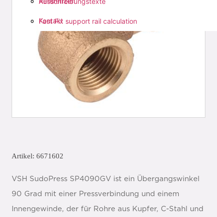
Referenzen
Ausschreibungstexte
Kontakt
Fast Fix support rail calculation
Artikel: 6671602
VSH SudoPress SP4090GV ist ein Übergangswinkel
90 Grad mit einer Pressverbindung und einem
Innengewinde, der für Rohre aus Kupfer, C-Stahl und