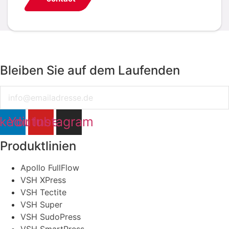
Bleiben Sie auf dem Laufenden
Email
nkedin
Youtube
Instagram
Produktlinien
Apollo FullFlow
VSH XPress
VSH Tectite
VSH Super
VSH SudoPress
VSH SmartPress