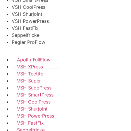
VSH CoolPress
VSH Shurjoint
VSH PowerPress
VSH FastFix
Seppelfricke
Pegler ProFlow
Apollo FullFlow
VSH XPress
VSH Tectite
VSH Super
VSH SudoPress
VSH SmartPress
VSH CoolPress
VSH Shurjoint
VSH PowerPress
VSH FastFix
Seppelfricke