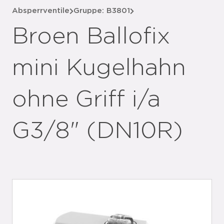
Absperrventile
Gruppe: B3801
Broen Ballofix
mini Kugelhahn
ohne Griff i/a
G3/8" (DN10R)