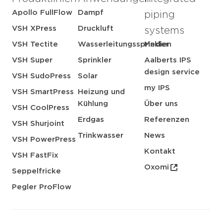
Apollo FullFlow
Dampf
piping
VSH XPress
Druckluft
systems
VSH Tectite
Wasserleitungssprinkler
Medien
VSH Super
Sprinkler
Aalberts IPS
design service
VSH SudoPress
Solar
my IPS
VSH SmartPress
Heizung und
Kühlung
Über uns
VSH CoolPress
Erdgas
Referenzen
VSH Shurjoint
Trinkwasser
News
VSH PowerPress
Kontakt
VSH FastFix
Oxomi
Seppelfricke
Pegler ProFlow