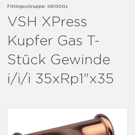
Fittings
Gruppe: G6130G
VSH XPress
Kupfer Gas T-
Stück Gewinde
i/i/i 35xRp1"x35