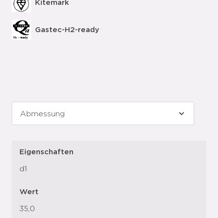
Kitemark
Gastec-H2-ready
Eigenschaften
d1
Wert
35,0