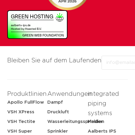
Email
Bleiben Sie auf dem Laufenden
Produktlinien
Anwendungen
integrated
Apollo FullFlow
Dampf
piping
VSH XPress
Druckluft
systems
VSH Tectite
Wasserleitungssprinkler
Medien
VSH Super
Sprinkler
Aalberts IPS