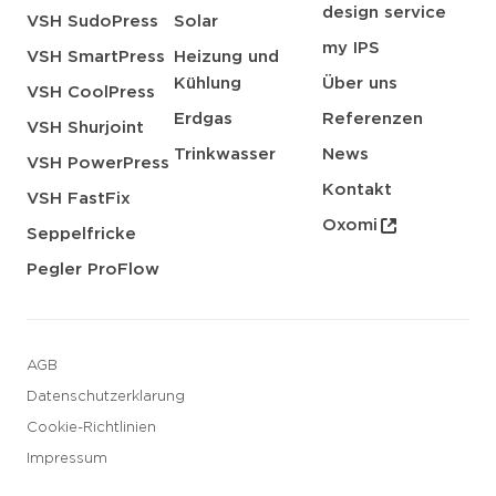
design service
VSH SudoPress
Solar
my IPS
VSH SmartPress
Heizung und
Kühlung
Über uns
VSH CoolPress
Erdgas
Referenzen
VSH Shurjoint
Trinkwasser
News
VSH PowerPress
Kontakt
VSH FastFix
Oxomi
Seppelfricke
Pegler ProFlow
AGB
Datenschutzerklarung
Cookie-Richtlinien
Impressum