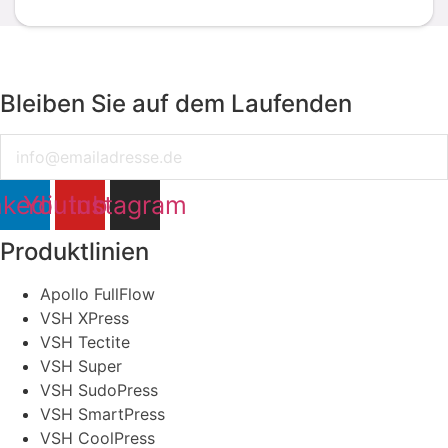
Bleiben Sie auf dem Laufenden
Email
nkedin
Youtube
Instagram
Produktlinien
Apollo FullFlow
VSH XPress
VSH Tectite
VSH Super
VSH SudoPress
VSH SmartPress
VSH CoolPress