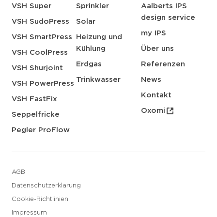
VSH Super
Sprinkler
Aalberts IPS
design service
VSH SudoPress
Solar
my IPS
VSH SmartPress
Heizung und
Kühlung
Über uns
VSH CoolPress
Erdgas
Referenzen
VSH Shurjoint
Trinkwasser
News
VSH PowerPress
Kontakt
VSH FastFix
Oxomi
Seppelfricke
Pegler ProFlow
AGB
Datenschutzerklarung
Cookie-Richtlinien
Impressum