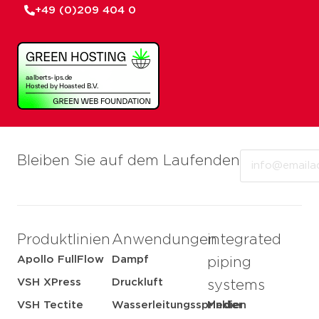
+49 (0)209 404 0
Email
Bleiben Sie auf dem Laufenden
Produktlinien
Anwendungen
integrated
Apollo FullFlow
Dampf
piping
VSH XPress
Druckluft
systems
VSH Tectite
Wasserleitungssprinkler
Medien