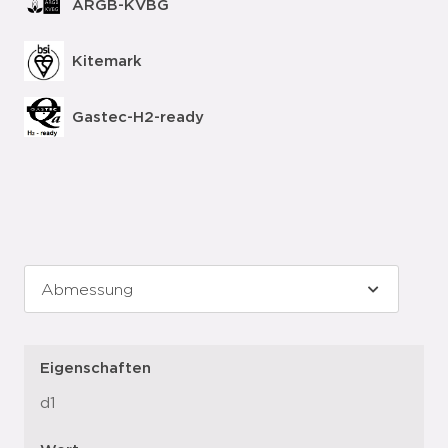
ARGB-KVBG
Kitemark
Gastec-H2-ready
Eigenschaften
d1