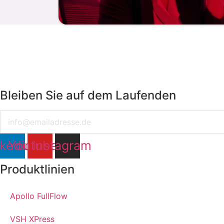
Bleiben Sie auf dem Laufenden
Email
nkedin
Youtube
Instagram
Produktlinien
Apollo FullFlow
VSH XPress