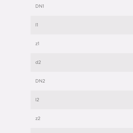
DN1
l1
z1
d2
DN2
l2
z2