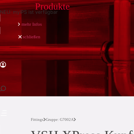
Produkte
NEU: myIPS ist verfügbar
mehr Infos
schließen
schließen
Fittings
Gruppe: G7002A