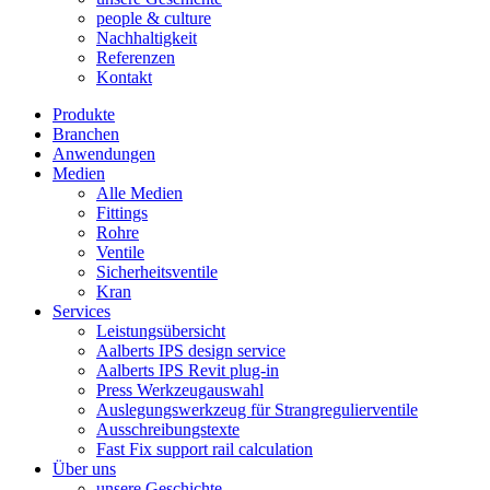
people & culture
Nachhaltigkeit
Referenzen
Kontakt
Produkte
Branchen
Anwendungen
Medien
Alle Medien
Fittings
Rohre
Ventile
Sicherheitsventile
Kran
Services
Leistungsübersicht
Aalberts IPS design service
Aalberts IPS Revit plug-in
Press Werkzeugauswahl
Auslegungswerkzeug für Strangregulierventile
Ausschreibungstexte
Fast Fix support rail calculation
Über uns
unsere Geschichte