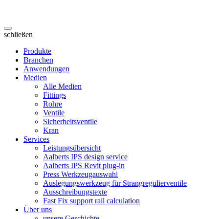
schließen
Produkte
Branchen
Anwendungen
Medien
Alle Medien
Fittings
Rohre
Ventile
Sicherheitsventile
Kran
Services
Leistungsübersicht
Aalberts IPS design service
Aalberts IPS Revit plug-in
Press Werkzeugauswahl
Auslegungswerkzeug für Strangregulierventile
Ausschreibungstexte
Fast Fix support rail calculation
Über uns
unsere Geschichte