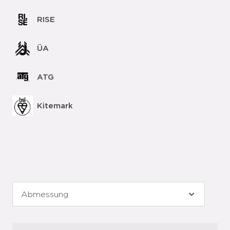
RISE
ÜA
ATG
Kitemark