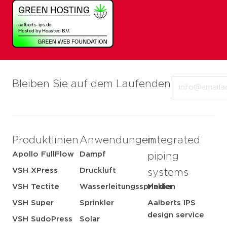
Email
Bleiben Sie auf dem Laufenden
Produktlinien
Anwendungen
integrated
Apollo FullFlow
Dampf
piping
VSH XPress
Druckluft
systems
VSH Tectite
Wasserleitungssprinkler
Medien
VSH Super
Sprinkler
Aalberts IPS
design service
VSH SudoPress
Solar