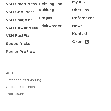
my IPS
VSH SmartPress
Heizung und
Kühlung
Über uns
VSH CoolPress
Erdgas
Referenzen
VSH Shurjoint
Trinkwasser
News
VSH PowerPress
Kontakt
VSH FastFix
Oxomi
Seppelfricke
Pegler ProFlow
AGB
Datenschutzerklarung
Cookie-Richtlinien
Impressum