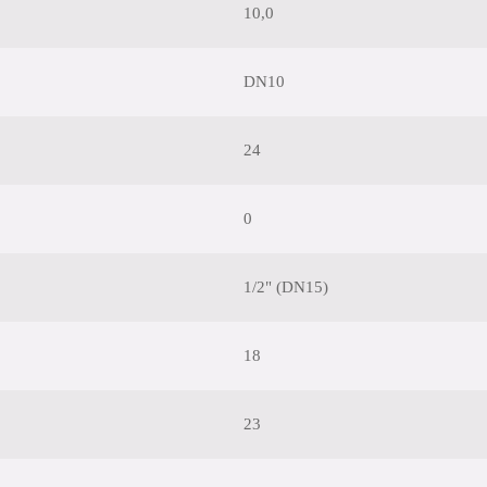
10,0
DN10
24
0
1/2" (DN15)
18
23