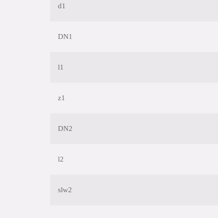
d1
DN1
l1
z1
DN2
l2
slw2