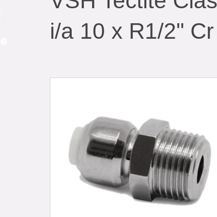
VSH Tectite Cla
i/a 10 x R1/2" Cr